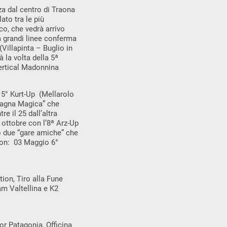
a dal centro di Traona
ato tra le più
co, che vedrà arrivo
a grandi linee conferma
Villapinta – Buglio in
 la volta della 5ª
Vertical Madonnina
al 5° Kurt-Up (Mellarolo
ontagna Magica” che
il 25 dall’altra
 ottobre con l’8ª Arz-Up
o due “gare amiche” che
ion: 03 Maggio 6°
ion, Tiro alla Fune
am Valtellina e K2
or Patagonia, Officina