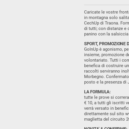
Caricate le vostre front
in montagna solo salita 
CechUp di Traona. Formu
di tutti; con distanze e
panino con la salsiccia
SPORT, PROMOZIONE D
GoInUp è agonismo, per 
insieme, promozione del
volontariato. Tutti i co
benefica di costruire u
raccolti serviranno ino
Morbegno. Confermato 
posto e la presenza di J
LA FORMULA:
tutte le prove si correr
€ 10, a tutti gli iscrit
verrà versato in benefic
direttamente sul sito w
maglietta del circuito 2