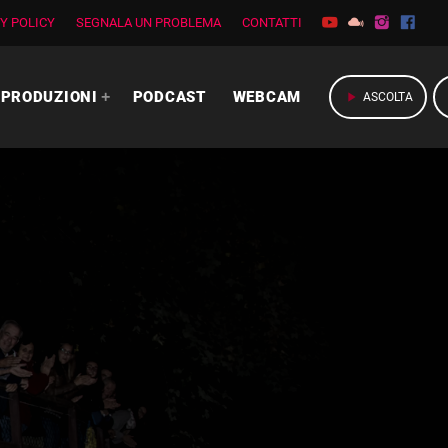
Y POLICY
SEGNALA UN PROBLEMA
CONTATTI
PRODUZIONI
PODCAST
WEBCAM
play_arrow
ASCOLTA