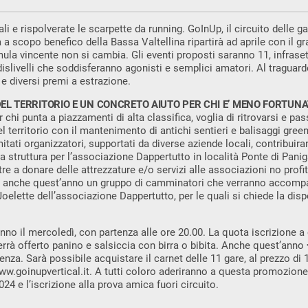
ali e rispolverate le scarpette da running. GoInUp, il circuito delle g
a scopo benefico della Bassa Valtellina ripartirà ad aprile con il gra
la vincente non si cambia. Gli eventi proposti saranno 11, infraset
 dislivelli che soddisferanno agonisti e semplici amatori. Al traguard
 e diversi premi a estrazione.
EL TERRITORIO E UN CONCRETO AIUTO PER CHI E’ MENO FORTUNA
chi punta a piazzamenti di alta classifica, voglia di ritrovarsi e pa
 territorio con il mantenimento di antichi sentieri e balisaggi gree
mitati organizzatori, supportati da diverse aziende locali, contribuiran
na struttura per l’associazione Dappertutto in località Ponte di Pani
ltre a donare delle attrezzature e/o servizi alle associazioni no pro
anche quest’anno un gruppo di camminatori che verranno accompa
oelette dell’associazione Dappertutto, per le quali si chiede la disp
anno il mercoledì, con partenza alle ore 20.00. La quota iscrizione a
ti verrà offerto panino e salsiccia con birra o bibita. Anche quest’anno
enza. Sarà possibile acquistare il carnet delle 11 gare, al prezzo di 1
ww.goinupvertical.it. A tutti coloro aderiranno a questa promozion
024 e l’iscrizione alla prova amica fuori circuito.