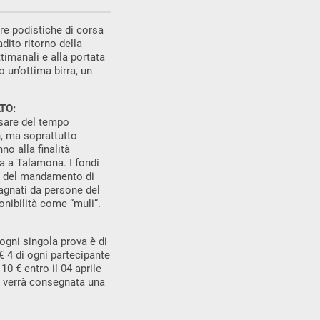
are podistiche di corsa
dito ritorno della
timanali e alla portata
o un’ottima birra, un
TO:
ssare del tempo
n, ma soprattutto
no alla finalità
ga a Talamona. I fondi
fit del mandamento di
gnati da persone del
onibilità come “muli”.
 ogni singola prova è di
 € 4 di ogni partecipante
10 € entro il 04 aprile
e verrà consegnata una