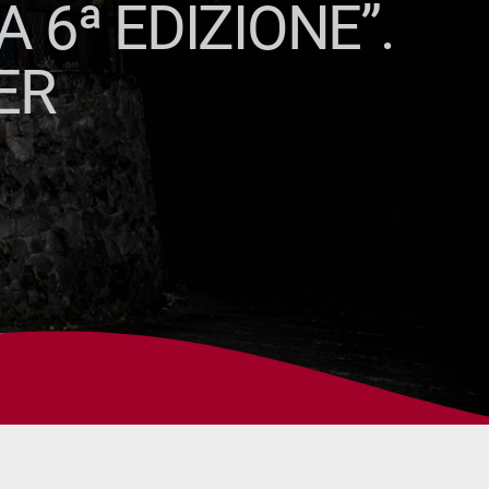
 6ª EDIZIONE”.
ER