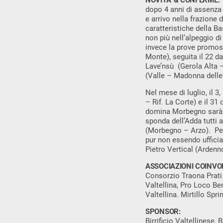
NOVITA’ & CONFERME:
dopo 4 anni di assenza 
e arrivo nella frazione 
caratteristiche della B
non più nell’alpeggio d
invece la prove promoss
Monte), seguita il 22 d
Lave’nsù (Gerola Alta –
(Valle – Madonna delle 
Nel mese di luglio, il 3
– Rif. La Corte) e il 31
domina Morbegno sarà 
sponda dell’Adda tutti a
(Morbegno – Arzo). Per 
pur non essendo uffici
Pietro Vertical (Ardenn
ASSOCIAZIONI COINVOL
Consorzio Traona Prati 
Valtellina, Pro Loco Be
Valtellina. Mirtillo Sprin
SPONSOR:
Birrificio Valtellinese