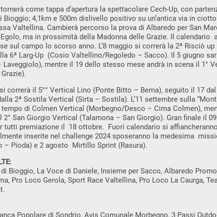
tornerà come tappa d’apertura la spettacolare Cech-Up, con partenz
di Bioggio; 4,1km e 500m dislivello positivo su un’antica via in ciottol
assa Valtellina. Cambierà percorso la prova di Albaredo per San Mar
i Egolo, ma in prossimità della Madonna delle Grazie. Il calendario 
e sul campo lo scorso anno. L’8 maggio si correrà la 2ª Risciò up (
alla 6ª Larg-Up (Cosio Valtellino/Regoledo – Sacco). Il 5 giugno sarà
 Laveggiolo), mentre il 19 dello stesso mese andrà in scena il 1° 
Grazie).
, si correrà il 5°° Vertical Lino (Ponte Bitto – Bema), seguito il 17 d
 dalla 2ª Sostila Vertical (Sirta – Sostila). L’11 settembre sulla “M
tempo di Colmen Vertical (Morbegno/Desco – Cima Colmen), mentre 
l 2° San Giorgio Vertical (Talamona – San Giorgio). Gran finale il 09
tutti premiazione il 18 ottobre. Fuori calendario si affiancherann
almente inserite nel challenge 2024 sposeranno la medesima miss
o – Pioda) e 2 agosto Mirtillo Sprint (Rasura).
TE:
di Bioggio, La Voce di Daniele, Insieme per Sacco, Albaredo Promot
ma, Pro Loco Gerola, Sport Race Valtellina, Pro Loco La Caurga, Te
t.
, Banca Popolare di Sondrio, Avis Comunale Morbegno, 3 Passi Outdo