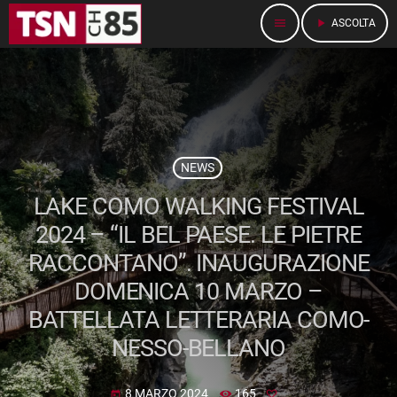
menu
play_arrow
ASCOLTA
NEWS
LAKE COMO WALKING FESTIVAL
2024 – “IL BEL PAESE. LE PIETRE
RACCONTANO”. INAUGURAZIONE
DOMENICA 10 MARZO –
BATTELLATA LETTERARIA COMO-
NESSO-BELLANO
8 MARZO 2024
165
today