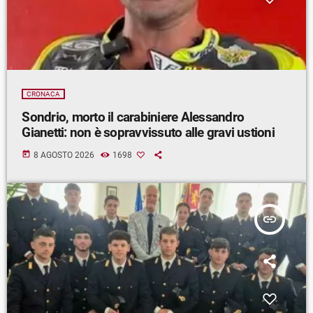
CRONACA
Sondrio, morto il carabiniere Alessandro
Gianetti: non è sopravvissuto alle gravi ustioni
today
8 AGOSTO 2026
1698
insert_link