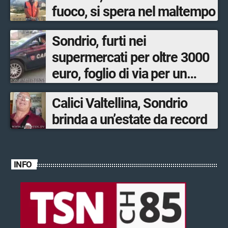
fuoco, si spera nel maltempo
Sondrio, furti nei
supermercati per oltre 3000
euro, foglio di via per un
ventinovenne
Calici Valtellina, Sondrio
brinda a un’estate da record
INFO