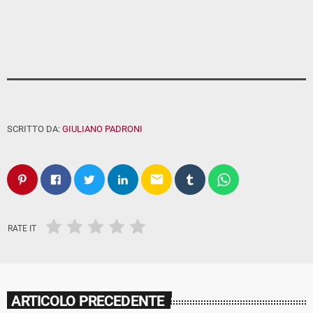
SCRITTO DA:
GIULIANO PADRONI
email
RATE IT
ARTICOLO PRECEDENTE