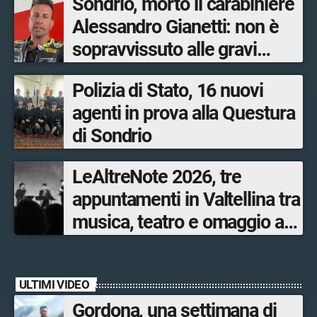
Sondrio, morto il carabiniere
Alessandro Gianetti: non è
sopravvissuto alle gravi
ustioni
Polizia di Stato, 16 nuovi
agenti in prova alla Questura
di Sondrio
LeAltreNote 2026, tre
appuntamenti in Valtellina tra
musica, teatro e omaggio a
San Francesco
ULTIMI VIDEO
Gordona, una settimana di