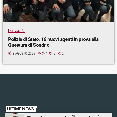
ATTUALITÀ
Polizia di Stato, 16 nuovi agenti in prova alla
Questura di Sondrio
today
8 AGOSTO 2026
344
2
2
ULTIME NEWS