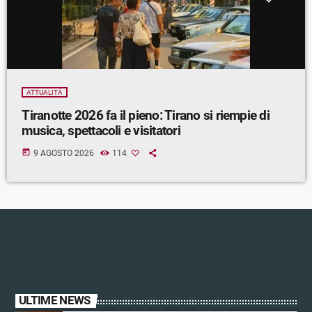
ATTUALITÀ
Tiranotte 2026 fa il pieno: Tirano si riempie di
musica, spettacoli e visitatori
today
9 AGOSTO 2026
114
ULTIME NEWS