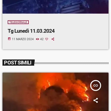
TELEGIORNALE
Tg Lunedì 11.03.2024
today
11 MARZO 2024
42
POST SIMILI
insert_link