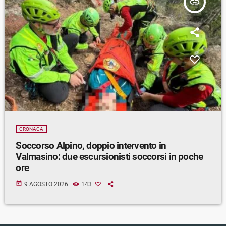
insert_link
CRONACA
Soccorso Alpino, doppio intervento in
Valmasino: due escursionisti soccorsi in poche
ore
today
9 AGOSTO 2026
143