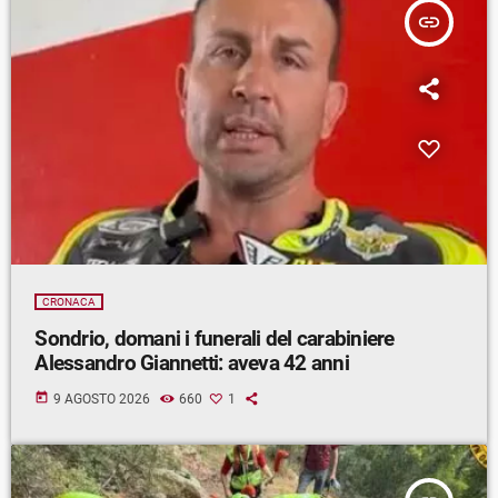
insert_link
CRONACA
Sondrio, domani i funerali del carabiniere
Alessandro Giannetti: aveva 42 anni
today
9 AGOSTO 2026
660
1