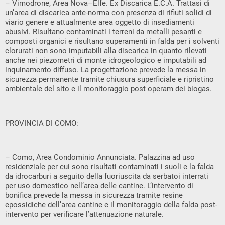
– Vimodrone, Area Nova–Elfe. Ex Discarica E.C.A. Trattasi di
un’area di discarica ante-norma con presenza di rifiuti solidi di
viario genere e attualmente area oggetto di insediamenti
abusivi. Risultano contaminati i terreni da metalli pesanti e
composti organici e risultano superamenti in falda per i solventi
clorurati non sono imputabili alla discarica in quanto rilevati
anche nei piezometri di monte idrogeologico e imputabili ad
inquinamento diffuso. La progettazione prevede la messa in
sicurezza permanente tramite chiusura superficiale e ripristino
ambientale del sito e il monitoraggio post operam dei biogas.
PROVINCIA DI COMO:
– Como, Area Condominio Annunciata. Palazzina ad uso
residenziale per cui sono risultati contaminati i suoli e la falda
da idrocarburi a seguito della fuoriuscita da serbatoi interrati
per uso domestico nell’area delle cantine. L’intervento di
bonifica prevede la messa in sicurezza tramite resine
epossidiche dell’area cantine e il monitoraggio della falda post-
intervento per verificare l’attenuazione naturale.