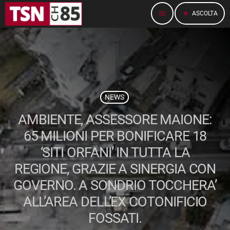
menu
play_arrow
ASCOLTA
NEWS
AMBIENTE, ASSESSORE MAIONE:
65 MILIONI PER BONIFICARE 18
‘SITI ORFANI’ IN TUTTA LA
REGIONE, GRAZIE A SINERGIA CON
GOVERNO. A SONDRIO TOCCHERA’
ALL’AREA DELL’EX COTONIFICIO
FOSSATI.