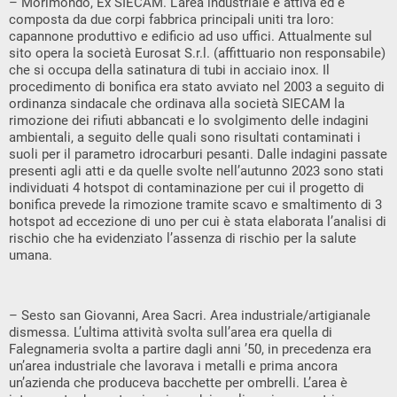
– Morimondo, Ex SIECAM. L’area industriale è attiva ed è
composta da due corpi fabbrica principali uniti tra loro:
capannone produttivo e edificio ad uso uffici. Attualmente sul
sito opera la società Eurosat S.r.l. (affittuario non responsabile)
che si occupa della satinatura di tubi in acciaio inox. Il
procedimento di bonifica era stato avviato nel 2003 a seguito di
ordinanza sindacale che ordinava alla società SIECAM la
rimozione dei rifiuti abbancati e lo svolgimento delle indagini
ambientali, a seguito delle quali sono risultati contaminati i
suoli per il parametro idrocarburi pesanti. Dalle indagini passate
presenti agli atti e da quelle svolte nell’autunno 2023 sono stati
individuati 4 hotspot di contaminazione per cui il progetto di
bonifica prevede la rimozione tramite scavo e smaltimento di 3
hotspot ad eccezione di uno per cui è stata elaborata l’analisi di
rischio che ha evidenziato l’assenza di rischio per la salute
umana.
– Sesto san Giovanni, Area Sacri. Area industriale/artigianale
dismessa. L’ultima attività svolta sull’area era quella di
Falegnameria svolta a partire dagli anni ’50, in precedenza era
un’area industriale che lavorava i metalli e prima ancora
un’azienda che produceva bacchette per ombrelli. L’area è