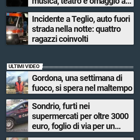
musica, teatro e omaggio a
San Francesco
Incidente a Teglio, auto fuori
strada nella notte: quattro
ragazzi coinvolti
ULTIMI VIDEO
Gordona, una settimana di
fuoco, si spera nel maltempo
Sondrio, furti nei
supermercati per oltre 3000
euro, foglio di via per un
ventinovenne