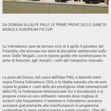
DA DOMANI ALL’ALPE PALU’ LE PRIME PROVE DELLE GARE DI
WORLD E EUROPEAN FIS CUP
La Valmalenco sarà da domani sino al 6 aprile il paradiso del
Freestyle, che accorpa una serie di discipline spettacolari sulla
neve. Dalle ‘Moguls’, con le tipiche gobbe che caratterizzano le
piste di freestyle, agli ‘Aerials’, i salti dal trampolino innevato.
La pista del Dosso, nel cuore dell’Alpe Palù, a duemila metri
sopra Chiesa Valmalenco (SO), è la ribalta naturale che da anni
ospita le gobbe e i salti delle più prestigiose sfide internazionali
della FIS, la Federazione Internazionale Sci e Snowboard, e si
propone come un vero anfiteatro naturale dove migliaia di
sciatori che frequentano il weekend in Valmalenco potranno
assistere gratuitamente alle manifestazioni in programma,
cogliendone la piena spettacolarità e spirito sportivo. Oltre 40 i