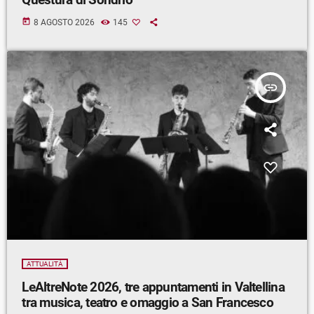
today
8 AGOSTO 2026
145
insert_link
ATTUALITÀ
LeAltreNote 2026, tre appuntamenti in Valtellina
tra musica, teatro e omaggio a San Francesco