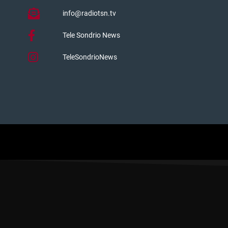
info@radiotsn.tv
Tele Sondrio News
TeleSondrioNews