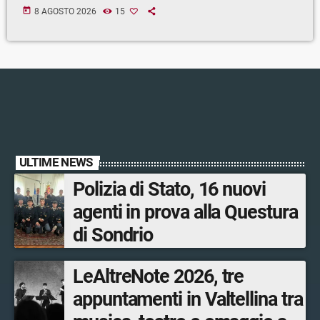
today
8 AGOSTO 2026
15
ULTIME NEWS
Polizia di Stato, 16 nuovi
agenti in prova alla Questura
di Sondrio
LeAltreNote 2026, tre
appuntamenti in Valtellina tra