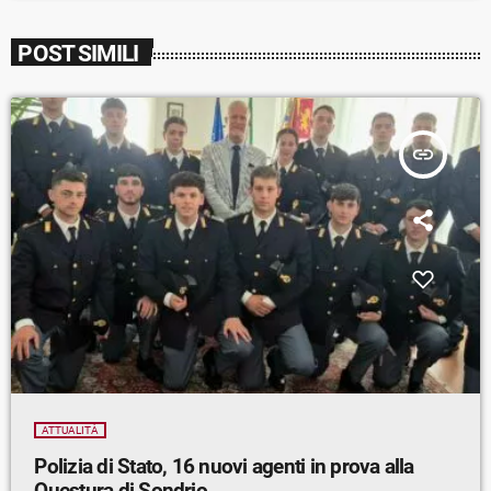
POST SIMILI
insert_link
ATTUALITÀ
Polizia di Stato, 16 nuovi agenti in prova alla
Questura di Sondrio