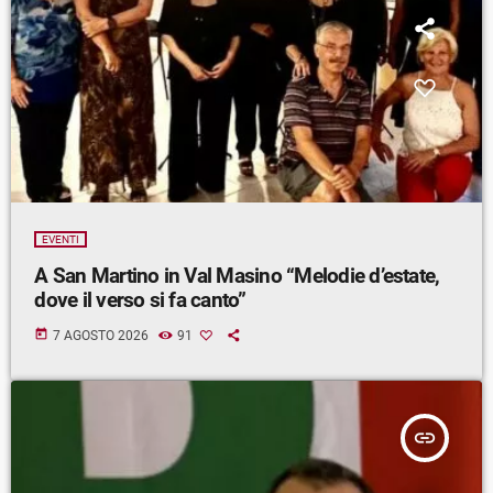
EVENTI
A San Martino in Val Masino “Melodie d’estate,
dove il verso si fa canto”
today
7 AGOSTO 2026
91
insert_link