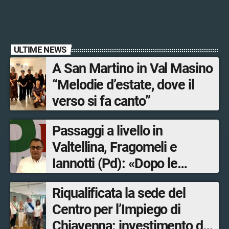
ULTIME NEWS
A San Martino in Val Masino
“Melodie d’estate, dove il
verso si fa canto”
Passaggi a livello in
Valtellina, Fragomeli e
Iannotti (Pd): «Dopo le
Olimpiadi solo un terzo delle
Riqualificata la sede del
opere sostitutive sarà
Centro per l’Impiego di
ultimato entro il 2026»
Chiavenna: investimento da