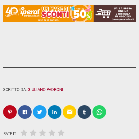
SCRITTO DA:
GIULIANO PADRONI
email
RATE IT