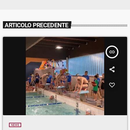
ARTICOLO PRECEDENTE
insert_link
NEWS