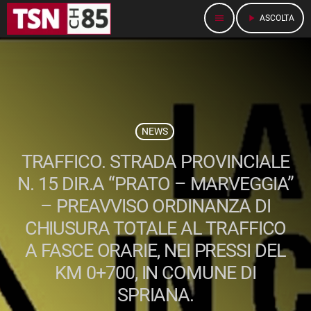
menu
play_arrow
ASCOLTA
NEWS
TRAFFICO. STRADA PROVINCIALE
N. 15 DIR.A “PRATO – MARVEGGIA”
– PREAVVISO ORDINANZA DI
CHIUSURA TOTALE AL TRAFFICO
A FASCE ORARIE, NEI PRESSI DEL
KM 0+700, IN COMUNE DI
SPRIANA.