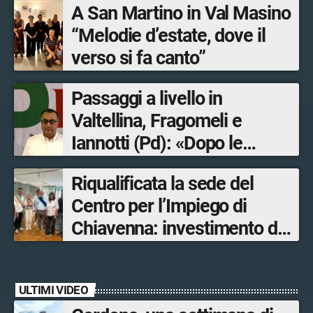
A San Martino in Val Masino
“Melodie d’estate, dove il
verso si fa canto”
Passaggi a livello in
Valtellina, Fragomeli e
Iannotti (Pd): «Dopo le
Olimpiadi solo un terzo delle
Riqualificata la sede del
opere sostitutive sarà
Centro per l’Impiego di
ultimato entro il 2026»
Chiavenna: investimento da
quasi 250mila euro
ULTIMI VIDEO