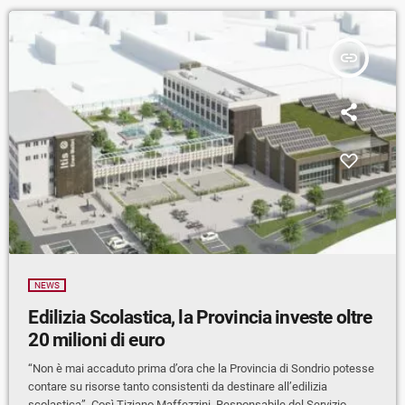
insert_link
NEWS
Edilizia Scolastica, la Provincia investe oltre
20 milioni di euro
“Non è mai accaduto prima d’ora che la Provincia di Sondrio potesse
contare su risorse tanto consistenti da destinare all’edilizia
scolastica”. Così Tiziano Maffezzini, Responsabile del Servizio