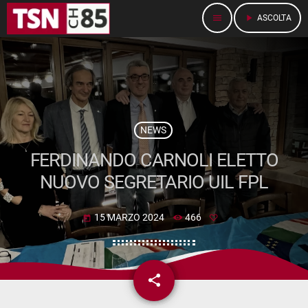
menu
play_arrow
ASCOLTA
NEWS
FERDINANDO CARNOLI ELETTO
NUOVO SEGRETARIO UIL FPL
15 MARZO 2024
466
today
share
email