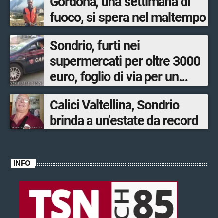
Gordona, una settimana di
fuoco, si spera nel maltempo
Sondrio, furti nei
supermercati per oltre 3000
euro, foglio di via per un
ventinovenne
Calici Valtellina, Sondrio
brinda a un’estate da record
INFO