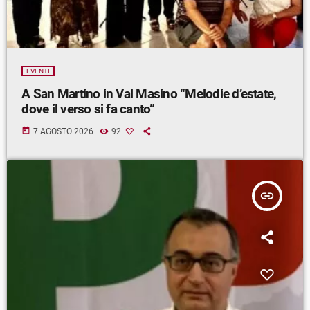
EVENTI
A San Martino in Val Masino “Melodie d’estate,
dove il verso si fa canto”
today
7 AGOSTO 2026
92
insert_link