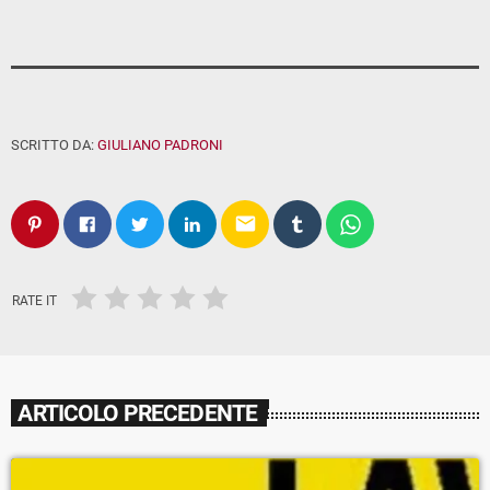
SCRITTO DA:
GIULIANO PADRONI
email
RATE IT
ARTICOLO PRECEDENTE