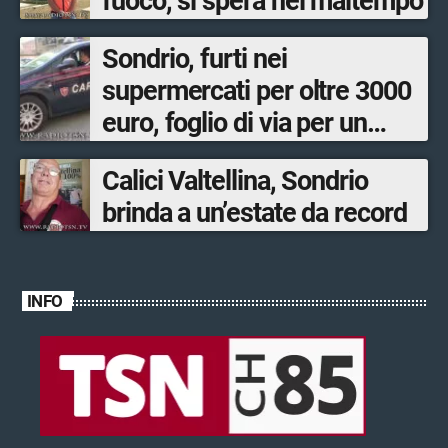
fuoco, si spera nel maltempo
Sondrio, furti nei
supermercati per oltre 3000
euro, foglio di via per un
ventinovenne
Calici Valtellina, Sondrio
brinda a un’estate da record
INFO