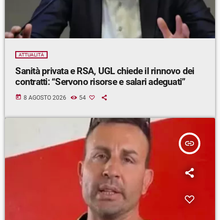
ATTUALITÀ
Sanità privata e RSA, UGL chiede il rinnovo dei
contratti: “Servono risorse e salari adeguati”
today
8 AGOSTO 2026
54
insert_link