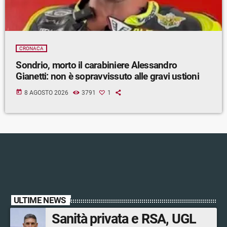
CRONACA
Sondrio, morto il carabiniere Alessandro
Gianetti: non è sopravvissuto alle gravi ustioni
today
8 AGOSTO 2026
3791
1
ULTIME NEWS
Sanità privata e RSA, UGL