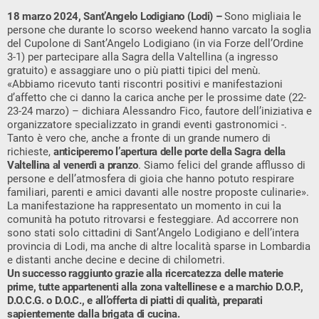
18 marzo 2024, Sant’Angelo Lodigiano (Lodi) –
Sono migliaia le
persone che durante lo scorso weekend hanno varcato la soglia
del Cupolone di Sant’Angelo Lodigiano (in via Forze dell’Ordine
3-1) per partecipare alla Sagra della Valtellina (a ingresso
gratuito) e assaggiare uno o più piatti tipici del menù.
«Abbiamo ricevuto tanti riscontri positivi e manifestazioni
d’affetto che ci danno la carica anche per le prossime date (22-
23-24 marzo) – dichiara Alessandro Fico, fautore dell’iniziativa e
organizzatore specializzato in grandi eventi gastronomici -.
Tanto è vero che, anche a fronte di un grande numero di
richieste,
anticiperemo l’apertura delle porte della Sagra della
Valtellina al venerdì a pranzo
. Siamo felici del grande afflusso di
persone e dell’atmosfera di gioia che hanno potuto respirare
familiari, parenti e amici davanti alle nostre proposte culinarie».
La manifestazione ha rappresentato un momento in cui la
comunità ha potuto ritrovarsi e festeggiare. Ad accorrere non
sono stati solo cittadini di Sant’Angelo Lodigiano e dell’intera
provincia di Lodi, ma anche di altre località sparse in Lombardia
e distanti anche decine e decine di chilometri.
Un successo raggiunto grazie alla ricercatezza delle materie
prime, tutte appartenenti alla zona valtellinese e a marchio D.O.P.,
D.O.C.G. o D.O.C., e all’offerta di piatti di qualità, preparati
sapientemente dalla brigata di cucina.