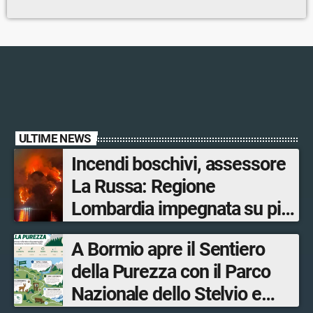
ULTIME NEWS
Incendi boschivi, assessore
La Russa: Regione
Lombardia impegnata su più
fronti, 48 volontari coinvolti
A Bormio apre il Sentiero
tra le province di Lecco,
della Purezza con il Parco
Sondrio, Milano e Como
Nazionale dello Stelvio e