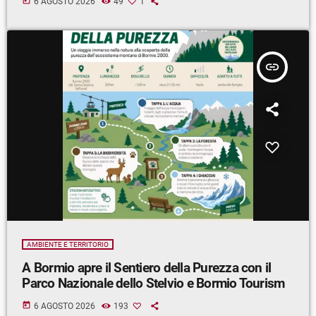
today
6 AGOSTO 2026
49
1
insert_link
AMBIENTE E TERRITORIO
A Bormio apre il Sentiero della Purezza con il
Parco Nazionale dello Stelvio e Bormio Tourism
today
6 AGOSTO 2026
193