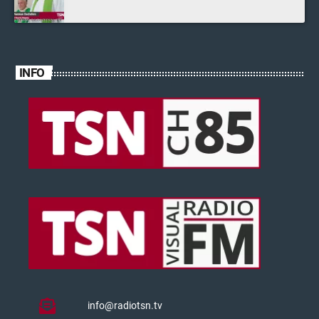
INFO
info@radiotsn.tv