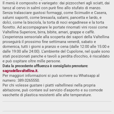
Il menù è composito e variegato: dai pizzoccheri agli sciatt, dai
taroz al cervo in salmì con purè fino allo stufato di manzo.
Senza tralasciare gustosi formaggi, come Scimudin e Casera,
salumi saporiti, come bresaola, salami, pancetta e lardo, e
dolci, come la bisciola, la torta di noci engadinese e la torta
fioretto. Ad accompagnare le portate rinomati vini rossi come
Valtellina Superiore, birra, bibite, amari, grappe e caffè.
L’esperienza sensoriale alla scoperta dei sapori della Valtellina
proseguirà il prossimo fine settimana venerdì, sabato e
domenica, tutti i giorni a pranzo e cena (dalle 12:00 alle 15:00 e
dalle 19:00 alle 24:00). L’ambiente del Cupolone, nel quale sono
stati posizionati panche e tavoli a perdita d’occhio, è riscaldato
e può ospitare oltre mille persone.
Data la precedente affluenza è consigliato prenotare:
sagradellavaltellina.it
.
Per maggiori informazioni si può scrivere su Whatsapp al
numero: 389.0265550.
Per chi volesse gustare i piatti valtellinesi nella propria
abitazione, può contare sul servizio d’asporto e su comode
vaschette di plastica resistenti alle alte temperature.