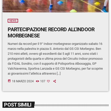
NEWS
PARTECIPAZIONE RECORD ALL’INDOOR
MORBEGNESE
Numeri da record per il 9° Indoor morbegnese organizzato sabato 16
marzo nella palestra in piazza S. Antonio dal GS CSI Morbegno. Ben
210 mini-atleti, ovvero gli esordienti dai 5 agli 11 anni, sono stati i
protagonisti della quarta e ultima prova del Circuito Indoor promosso
da FIDAL Sondrio, con il supporto di Polisportiva Albosaggia, GP
Valchiavenna, Sportiva Lanzada e GS CSI Morbegno, per far scoprire
ai giovanissimi l’atletica attraverso […]
today
18 MARZO 2024
107
POST SIMILI