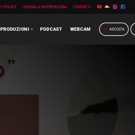
Y POLICY
SEGNALA UN PROBLEMA
CONTATTI
PRODUZIONI
PODCAST
WEBCAM
play_arrow
ASCOLTA