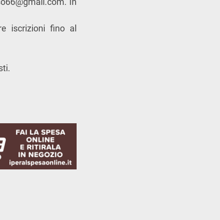
so66@gmail.com
. In
 iscrizioni fino al
ti.