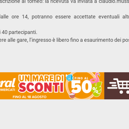
rizione al torneo: la ricevuta va inviata a
claudio.mus
dalle ore 14, potranno essere accettate eventuali altre
40 partecipanti.
ere alle gare, l’ingresso è libero fino a esaurimento dei pos