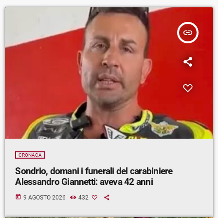
insert_link
CRONACA
Sondrio, domani i funerali del carabiniere
Alessandro Giannetti: aveva 42 anni
today
9 AGOSTO 2026
432