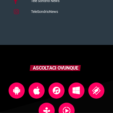
Tele Sondrio News
TeleSondrioNews
ASCOLTACI OVUNQUE