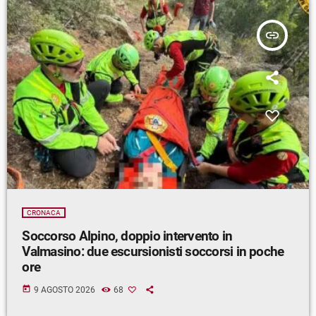
insert_link
CRONACA
Soccorso Alpino, doppio intervento in
Valmasino: due escursionisti soccorsi in poche
ore
today
9 AGOSTO 2026
68