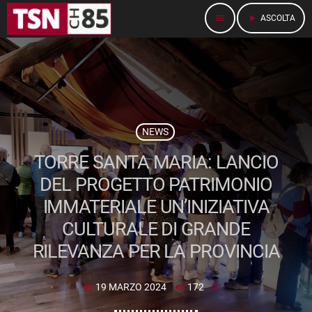
menu
play_arrow
ASCOLTA
NEWS
TORRE SANTA MARIA: LANCIO
DEL PROGETTO PATRIMONIO
IMMATERIALE UN’INIZIATIVA
CULTURALE DI GRANDE
RILEVANZA PER LA PROVINCIA
19 MARZO 2024
172
today