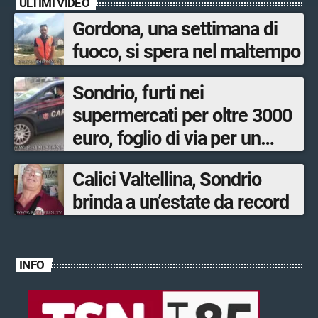
ULTIMI VIDEO
Gordona, una settimana di
fuoco, si spera nel maltempo
Sondrio, furti nei
supermercati per oltre 3000
euro, foglio di via per un
ventinovenne
Calici Valtellina, Sondrio
brinda a un’estate da record
INFO