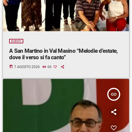
EVENTI
A San Martino in Val Masino “Melodie d’estate,
dove il verso si fa canto”
today
7 AGOSTO 2026
66
insert_link