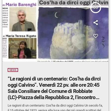
insert_link
NEWS
“Le ragioni di un centenario: Cos’ha da dirci
oggi Calvino”. Venerdì 22 pv. alle ore 20:45
Sala Consiliare del Comune di Robbiate
(LC)-Piazza della Repubblica 2, l’incontro
con Mario Barenghi
Le ragioni di un centenario: Cos'ha da dirci oggi Calvino Un secolo fa,
il 15 ottobre del 1923, veniva alla luce uno dei più grandi scrittori del