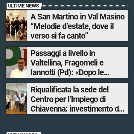
ULTIME NEWS
A San Martino in Val Masino
“Melodie d’estate, dove il
verso si fa canto”
Passaggi a livello in
Valtellina, Fragomeli e
Iannotti (Pd): «Dopo le
Olimpiadi solo un terzo delle
Riqualificata la sede del
opere sostitutive sarà
Centro per l’Impiego di
ultimato entro il 2026»
Chiavenna: investimento da
quasi 250mila euro