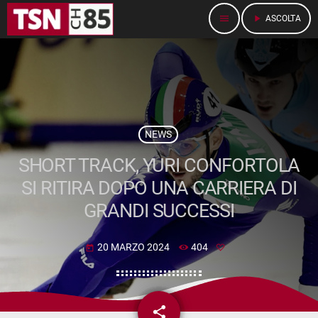
menu
play_arrow
ASCOLTA
NEWS
SHORT TRACK, YURI CONFORTOLA
SI RITIRA DOPO UNA CARRIERA DI
GRANDI SUCCESSI
20 MARZO 2024
404
today
share
email