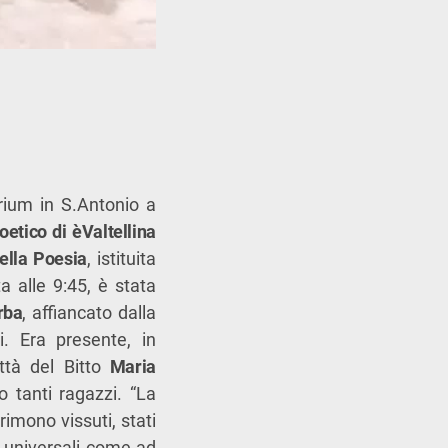
rium in S.Antonio a
oetico di èValtellina
ella Poesia
, istituita
a alle 9:45, è stata
rba
, affiancato dalla
. Era presente, in
ttà del Bitto
Maria
o tanti ragazzi. “La
imono vissuti, stati
 universali come ad