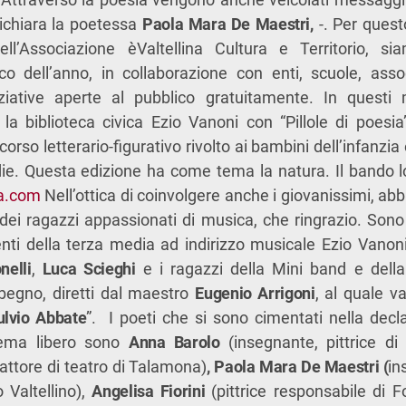
ichiara la poetessa
Paola Mara De Maestri,
-. Per ques
ll’Associazione èValtellina Cultura e Territorio, s
co dell’anno, in collaborazione con enti, scuole, assoc
niziative aperte al pubblico gratuitamente. In quest
la biblioteca civica Ezio Vanoni con “Pillole di poesia
orso letterario-figurativo rivolto ai bambini dell’infanzia 
ie. Questa edizione ha come tema la natura. Il bando l
na.com
Nell’ottica di coinvolgere anche i giovanissimi, ab
ei ragazzi appassionati di musica, che ringrazio. Sono 
ti della terza media ad indirizzo musicale Ezio Vano
nelli
,
Luca Scieghi
e i ragazzi della Mini band e dell
begno, diretti dal maestro
Eugenio Arrigoni
, al quale v
ulvio Abbate
”. I poeti che si sono cimentati nella dec
ema libero sono
Anna Barolo
(insegnante, pittrice d
 attore di teatro di Talamona)
, Paola Mara De Maestri (
in
 Valtellino),
Angelisa Fiorini
(pittrice responsabile di