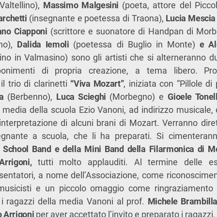
altellino),
Massimo Malgesini
(poeta, attore del Piccol
rchetti
(insegnante e poetessa di Traona),
Lucia Mescia
ano Ciapponi
(scrittore e suonatore di Handpan di Morb
no),
Dalida Iemoli
(poetessa di Buglio in Monte)
e Al
no in Valmasino) sono gli artisti che si alterneranno 
nimenti di propria creazione, a tema libero. Pro
l trio di clarinetti
“Viva Mozart”
, iniziata con “Pillole d
ra
(Berbenno),
Luca Scieghi
(Morbegno) e
Gioele Tonell
a media della scuola Ezio Vanoni, ad indirizzo musicale
interpretazione di alcuni brani di Mozart. Verranno diret
gnante a scuola, che li ha preparati. Si cimenterann
i
School Band e della Mini Band della Filarmonica di 
Arrigoni,
tutti molto applauditi. Al termine delle es
sentatori, a nome dell’Associazione, come riconosciment
 musicisti e un piccolo omaggio come ringraziamento 
o i ragazzi della media Vanoni al prof.
Michele Brambill
 Arrigoni
per aver accettato l’invito e preparato i ragazzi.