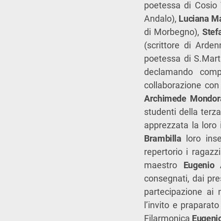
poetessa di Cosio V
Andalo),
Luciana Ma
di Morbegno),
Stef
(scrittore di Arden
poetessa di S.Marti
declamando compo
collaborazione con i
Archimede Mondo
studenti della terz
apprezzata la loro 
Brambilla
loro inse
repertorio i ragazz
maestro
Eugenio 
consegnati, dai pre
partecipazione ai
l’invito e praparat
Filarmonica
Eugenio