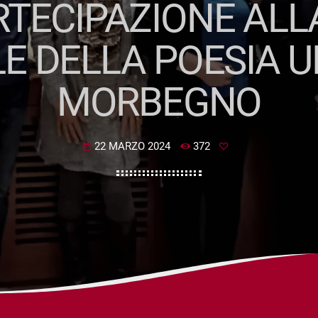
TECIPAZIONE ALL
E DELLA POESIA U
MORBEGNO
22 MARZO 2024
372
today