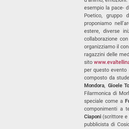
esempio la pace- d
Poetico, gruppo de
proponiamo nell’ar
estere, diverse i
collaborazione con 
organizziamo il conc
ragazzini delle med
sito
www.evaltelli
per questo evento d
composto da studen
Mondora
,
Gioele To
Filarmonica di Mor
speciale come a
F
componimenti a t
Ciaponi
(scrittore e
pubblicista di Cosio