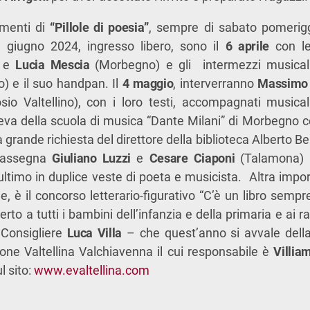
amenti di
“Pillole di poesia”
, sempre di sabato pomeriggi
 giugno 2024, ingresso libero, sono il
6 aprile
con l
) e
Lucia Mescia
(Morbegno) e gli intermezzi musical
 e il suo handpan. Il
4 maggio
, interverranno
Massimo 
sio Valtellino), con i loro testi, accompagnati musi
lieva della scuola di musica “Dante Milani” di Morbegno co
a grande richiesta del direttore della biblioteca Alberto Be
 rassegna
Giuliano Luzzi
e
Cesare Ciaponi
(Talamona)
ltimo in duplice veste di poeta e musicista. Altra import
e, è il concorso letterario-figurativo “C’è un libro sempre
perto a tutti i bambini dell’infanzia e della primaria e ai r
 Consigliere
Luca Villa
– che quest’anno si avvale della
one Valtellina Valchiavenna il cui responsabile è
Villia
l sito:
www.evaltellina.com