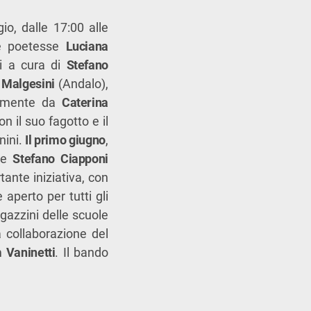
o, dalle 17:00 alle
e poetesse
Luciana
i a cura di
Stefano
Malgesini
(Andalo),
calmente da
Caterina
n il suo fagotto e il
nini.
Il primo giugno
,
 e
Stefano Ciapponi
ante iniziativa, con
 aperto per tutti gli
agazzini delle scuole
 collaborazione del
m Vaninetti
. Il bando