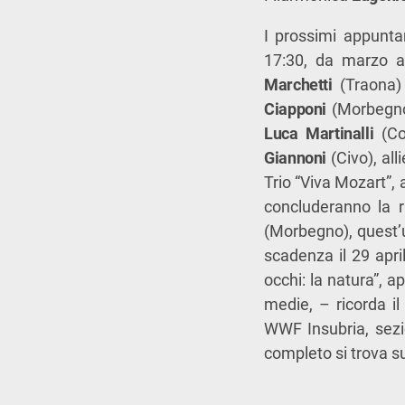
I prossimi appunt
17:30, da marzo a
Marchetti
(Traona
Ciapponi
(Morbegno)
Luca Martinalli
(Co
Giannoni
(Civo), al
Trio “Viva Mozart”, 
concluderanno la
(Morbegno), quest’u
scadenza il 29 april
occhi: la natura”, a
medie, – ricorda il
WWF Insubria, sezi
completo si trova su