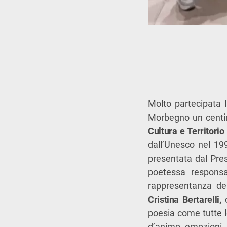
Molto partecipata 
Morbegno un centin
Cultura e Territori
dall’Unesco nel 199
presentata dal Pres
poetessa responsa
rappresentanza del
Cristina Bertarelli,
poesia come tutte l
d’animo, emozioni.