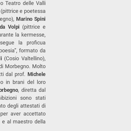
o Teatro delle Valli
(pittrice e poetessa
egno),
Marino Spini
da Volpi
(pittrice e
durante la kermesse,
segue la proficua
i poesia”, formato da
i
(Cosio Valtellino),
, di Morbegno. Molto
ti dal prof.
Michele
o in brani del loro
Morbegno
, diretta dal
ibizioni sono stati
o degli attestati di
per aver accettato
a
e al maestro della