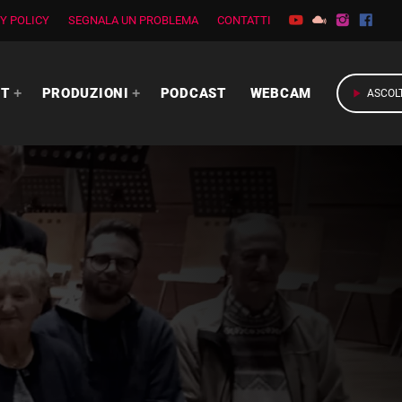
Y POLICY
SEGNALA UN PROBLEMA
CONTATTI
RT
PRODUZIONI
PODCAST
WEBCAM
play_arrow
ASCOL