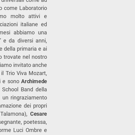
to come Laboratorio
iamo molto attivi e
iazioni italiane ed
i mesi abbiamo una
” e da diversi anni,
e della primaria e ai
o trovate nel nostro
biamo invitato anche
il Trio Viva Mozart,
ni e sono
Archimede
a School Band della
a un ringraziamento
lamazione dei propri
i Talamona),
Cesare
segnante, poetessa,
 Forme Luci Ombre e