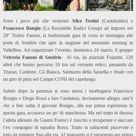
Sono i poco più che ventenni
Alice Testini
(Castelraider) e
Francesco Bongio
(La Recastello Radici Group) ad imporsi nel
28° Trofeo Fanoni, la tradizionale gara di corsa in montagna alle
porte di Sondrio che apre la stagione del mountain running in
Valtellina. Ad organizzare l’evento, domenica 24 marzo, il gruppo
Vetreria Fanoni di Sondrio
. Al via, da piazzale Fojanini, 120
atleti che hanno percorso 10 km sul versante retico, passando da
Triasso, Castione, Cà Bianca, Santuario della Sassella e finale con
un giro di pista nel Campo CONI del capoluogo.
Subito dopo la partenza si sono messi i morbegnesi Francesco
Bongio e Diego Rossi a fare l’andatura, decisamente allegra, tant’è
che a fine salita il giovane Bongio, alla sua prima esperienza in
questa gara, accusava un po’ di stanchezza. Ma nel tratto in discesa
l’atleta allenato da Gianni Fransci è riuscito a recuperare e staccare
l’ex compagno di squadra Rossi. Tratto in saliscendi piacevole e
tutto da spingere fino alla via. Al traguardo si è presentato per primo