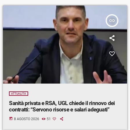
insert_link
ATTUALITÀ
Sanità privata e RSA, UGL chiede il rinnovo dei
contratti: “Servono risorse e salari adeguati”
today
8 AGOSTO 2026
51