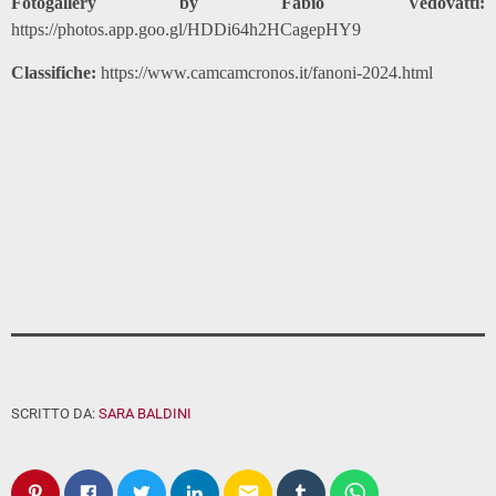
Fotogallery by Fabio Vedovatti:
https://photos.app.goo.gl/HDDi64h2HCagepHY9
Classifiche:
https://www.camcamcronos.it/fanoni-2024.html
SCRITTO DA:
SARA BALDINI
email