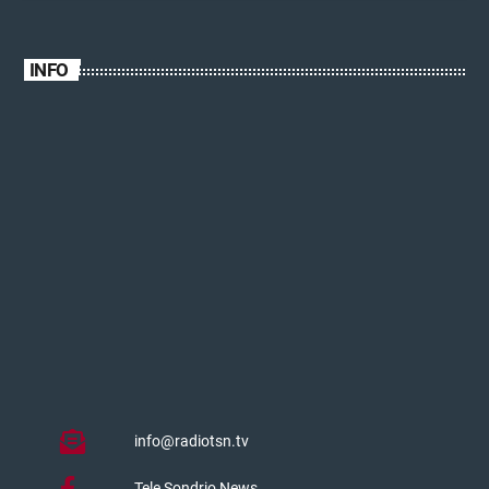
INFO
info@radiotsn.tv
Tele Sondrio News