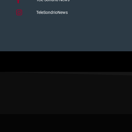
TeleSondrioNews