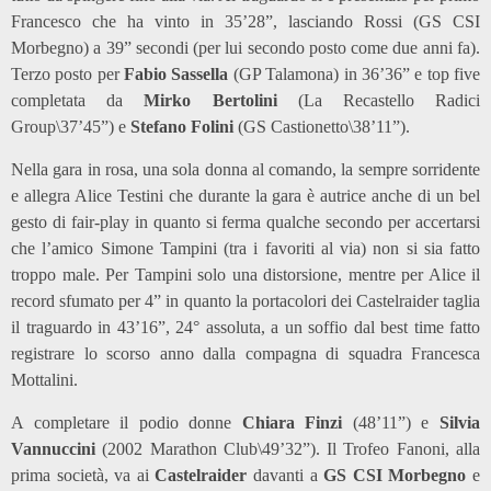
Francesco che ha vinto in 35’28”, lasciando Rossi (GS CSI
Morbegno) a 39” secondi (per lui secondo posto come due anni fa).
Terzo posto per
Fabio Sassella
(GP Talamona) in 36’36” e top five
completata da
Mirko Bertolini
(La Recastello Radici
Group\37’45”) e
Stefano Folini
(GS Castionetto\38’11”).
Nella gara in rosa, una sola donna al comando, la sempre sorridente
e allegra Alice Testini che durante la gara è autrice anche di un bel
gesto di fair-play in quanto si ferma qualche secondo per accertarsi
che l’amico Simone Tampini (tra i favoriti al via) non si sia fatto
troppo male. Per Tampini solo una distorsione, mentre per Alice il
record sfumato per 4” in quanto la portacolori dei Castelraider taglia
il traguardo in 43’16”, 24° assoluta, a un soffio dal best time fatto
registrare lo scorso anno dalla compagna di squadra Francesca
Mottalini.
A completare il podio donne
Chiara Finzi
(48’11”) e
Silvia
Vannuccini
(2002 Marathon Club\49’32”). Il Trofeo Fanoni, alla
prima società, va ai
Castelraider
davanti a
GS CSI Morbegno
e