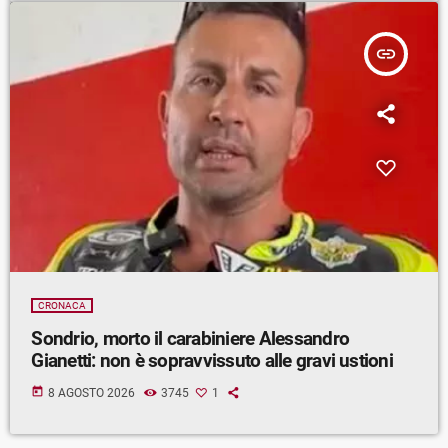
insert_link
CRONACA
Sondrio, morto il carabiniere Alessandro
Gianetti: non è sopravvissuto alle gravi ustioni
today
8 AGOSTO 2026
3745
1