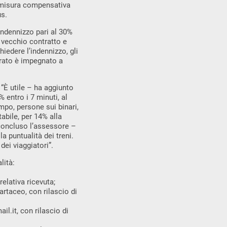
a misura compensativa
us.
indennizzo pari al 30%
l vecchio contratto e
iedere l’indennizzo, gli
orato è impegnato a
 utile – ha aggiunto
% entro i 7 minuti, al
mpo, persone sui binari,
tabile, per 14% alla
 concluso l’assessore –
a puntualità dei treni.
dei viaggiatori”.
lità:
elativa ricevuta;
rtaceo, con rilascio di
il.it
, con rilascio di