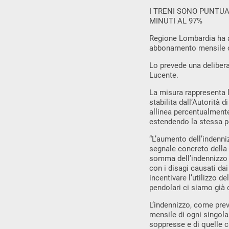
I TRENI SONO PUNTUAL
MINUTI AL 97%
Regione Lombardia ha au
abbonamento mensile o a
Lo prevede una delibera
Lucente.
La misura rappresenta l
stabilita dall’Autorità
allinea percentualmente
estendendo la stessa p
“L’aumento dell’indenni
segnale concreto della 
somma dell’indennizzo da
con i disagi causati dai 
incentivare l’utilizzo d
pendolari ci siamo già 
L’indennizzo, come prev
mensile di ogni singola
soppresse e di quelle c