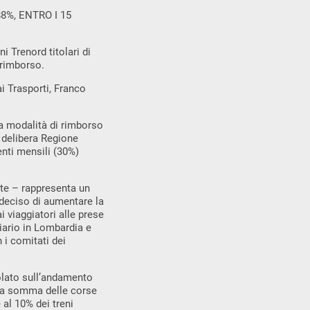
8%, ENTRO I 15
i Trenord titolari di
 rimborso.
i Trasporti, Franco
la modalità di rimborso
a delibera Regione
nti mensili (30%)
nte – rappresenta un
 deciso di aumentare la
i viaggiatori alle prese
oviario in Lombardia e
 i comitati dei
colato sull’andamento
o la somma delle corse
 al 10% dei treni