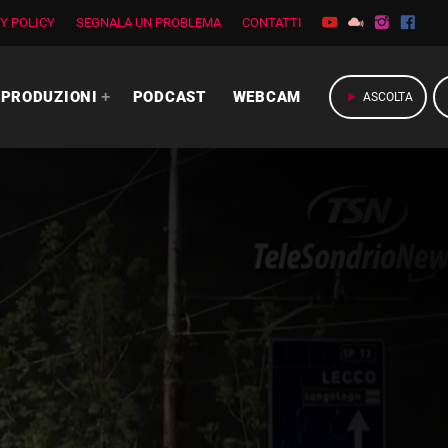
Y POLICY
SEGNALA UN PROBLEMA
CONTATTI
PRODUZIONI
PODCAST
WEBCAM
play_arrow
ASCOLTA