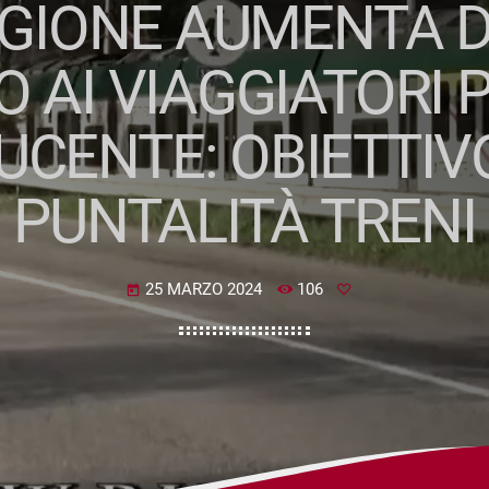
GIONE AUMENTA D
 AI VIAGGIATORI P
UCENTE: OBIETTIV
PUNTALITÀ TRENI
25 MARZO 2024
106
today