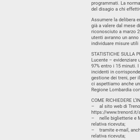
programmati. La norma n
del disagio a chi effet
Assumere la delibera en
già a valere dal mese d
riconosciuto a marzo 20
utenti avranno un anno 
individuare misure utili
STATISTICHE SULLA PU
Lucente – evidenziare un
97% entro i 15 minuti. 
incidenti in corrisponde
gestione dei treni, per
ci aspettiamo anche una 
Regione Lombardia contin
COME RICHIEDERE L’INDE
– al sito web di Trenor
https://www.trenord.it/a
– nelle biglietterie e 
relativa ricevuta;
– tramite e-mail, anche
relativa ricevuta;