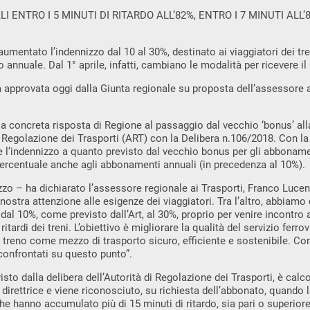
I ENTRO I 5 MINUTI DI RITARDO ALL’82%, ENTRO I 7 MINUTI ALL’8
mentato l’indennizzo dal 10 al 30%, destinato ai viaggiatori dei tren
nnuale. Dal 1° aprile, infatti, cambiano le modalità per ricevere il
 approvata oggi dalla Giunta regionale su proposta dell’assessore a
a concreta risposta di Regione al passaggio dal vecchio ‘bonus’ al
 di Regolazione dei Trasporti (ART) con la Delibera n.106/2018. Con l
 l’indennizzo a quanto previsto dal vecchio bonus per gli abboname
ercentuale anche agli abbonamenti annuali (in precedenza al 10%).
zzo – ha dichiarato l’assessore regionale ai Trasporti, Franco Luce
nostra attenzione alle esigenze dei viaggiatori. Tra l’altro, abbiamo
l 10%, come previsto dall’Art, al 30%, proprio per venire incontro a
ritardi dei treni. L’obiettivo è migliorare la qualità del servizio ferr
el treno come mezzo di trasporto sicuro, efficiente e sostenibile. Con
confrontati su questo punto”.
isto dalla delibera dell’Autorità di Regolazione dei Trasporti, è cal
 direttrice e viene riconosciuto, su richiesta dell’abbonato, quand
he hanno accumulato più di 15 minuti di ritardo, sia pari o superiore