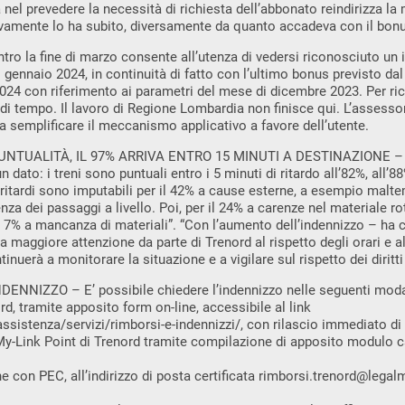
el prevedere la necessità di richiesta dell’abbonato reindirizza l
tivamente lo ha subito, diversamente da quanto accadeva con il bon
tro la fine di marzo consente all’utenza di vedersi riconosciuto un 
i gennaio 2024, in continuità di fatto con l’ultimo bonus previsto da
24 con riferimento ai parametri del mese di dicembre 2023. Per rich
di tempo. Il lavoro di Regione Lombardia non finisce qui. L’assess
 a semplificare il meccanismo applicativo a favore dell’utente.
NTUALITÀ, IL 97% ARRIVA ENTRO 15 MINUTI A DESTINAZIONE – “È
 dato: i treni sono puntuali entro i 5 minuti di ritardo all’82%, all’88
I ritardi sono imputabili per il 42% a cause esterne, a esempio malte
nza dei passaggi a livello. Poi, per il 24% a carenze nel materiale ro
 il 7% a mancanza di materiali”. “Con l’aumento dell’indennizzo – ha
maggiore attenzione da parte di Trenord al rispetto degli orari e all
uerà a monitorare la situazione e a vigilare sul rispetto dei diritti 
NNIZZO – E’ possibile chiedere l’indennizzo nelle seguenti moda
d, tramite apposito form on-line, accessibile al link
ssistenza/servizi/rimborsi-e-indennizzi/, con rilascio immediato di r
My-Link Point di Trenord tramite compilazione di apposito modulo ca
 con PEC, all’indirizzo di posta certificata
rimborsi.trenord@legalma