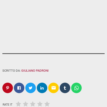
SCRITTO DA:
GIULIANO PADRONI
email
RATE IT