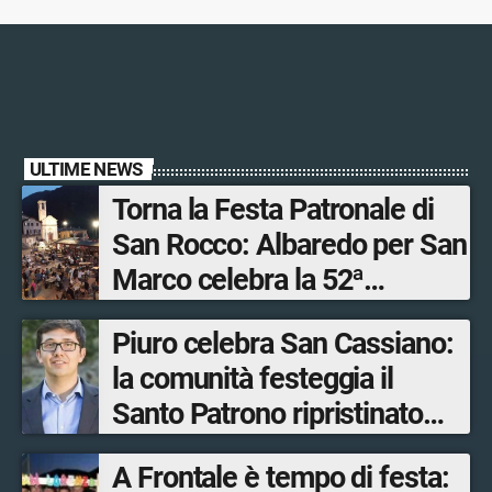
ULTIME NEWS
Torna la Festa Patronale di
San Rocco: Albaredo per San
Marco celebra la 52ª
edizione della sua
Piuro celebra San Cassiano:
manifestazione più sentita
la comunità festeggia il
Santo Patrono ripristinato
dopo quattro secoli
A Frontale è tempo di festa: