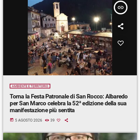
insert_link
AMBIENTE E TERRITORIO
Torna la Festa Patronale di San Rocco: Albaredo
per San Marco celebra la 52ª edizione della sua
manifestazione più sentita
today
5 AGOSTO 2026
39