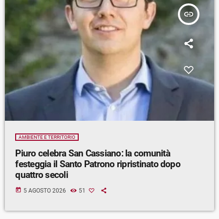
insert_link
AMBIENTE E TERRITORIO
Piuro celebra San Cassiano: la comunità
festeggia il Santo Patrono ripristinato dopo
quattro secoli
today
5 AGOSTO 2026
51