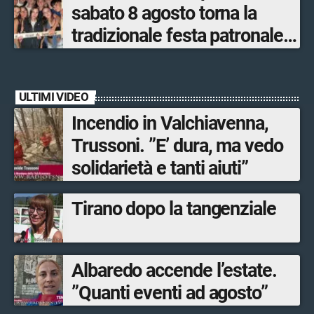
sabato 8 agosto torna la
tradizionale festa patronale
di San Lorenzo tra sapori
tipici, torneo di pallavolo e
ULTIMI VIDEO
musica dal vivo
Incendio in Valchiavenna,
Trussoni. ”E’ dura, ma vedo
solidarietà e tanti aiuti”
Tirano dopo la tangenziale
Albaredo accende l’estate.
”Quanti eventi ad agosto”