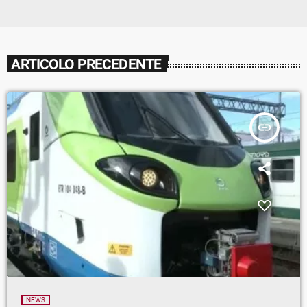
ARTICOLO PRECEDENTE
insert_link
NEWS