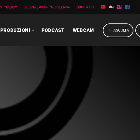
Y POLICY
SEGNALA UN PROBLEMA
CONTATTI
PRODUZIONI
PODCAST
WEBCAM
play_arrow
ASCOLTA