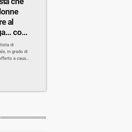
sta che
 donne
e al
aga… con
ista di
e, in grado di
offerto a causa
nseguito.
r le labbra
ni, che ha
aglia contro il