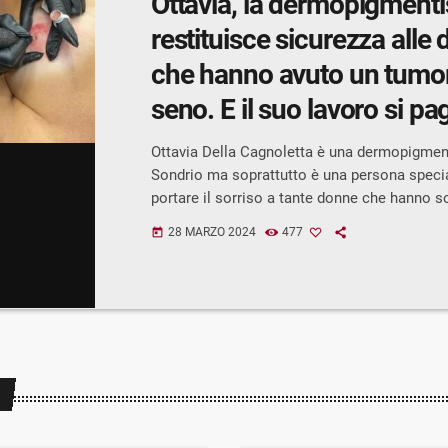
Ottavia, la dermopigmenti
restituisce sicurezza alle
che hanno avuto un tumor
seno. E il suo lavoro si p
un sorriso
Ottavia Della Cagnoletta è una dermopigment
Sondrio ma soprattutto è una persona special
portare il sorriso a tante donne che hanno s
del tumore al seno e a tutto ciò che ne è co
28 MARZO 2024
477
today
Ottavia Della Cagnoletta “Ho iniziato a fare
dermopigmentazione per le sopracciglia e pe
e devo ringraziare il mio ragazzo Michele Spi
avuto una persona vicina che ha perso la batt
cancro, perché mi ha spronato […]