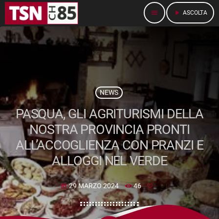
menu
play_arrow
ASCOLTA
NEWS
PASQUA, GLI AGRITURISMI DELLA
NOSTRA PROVINCIA PRONTI
ALL’ACCOGLIENZA CON PRANZI E
ALLOGGI NEL VERDE
29 MARZO 2024
46
today