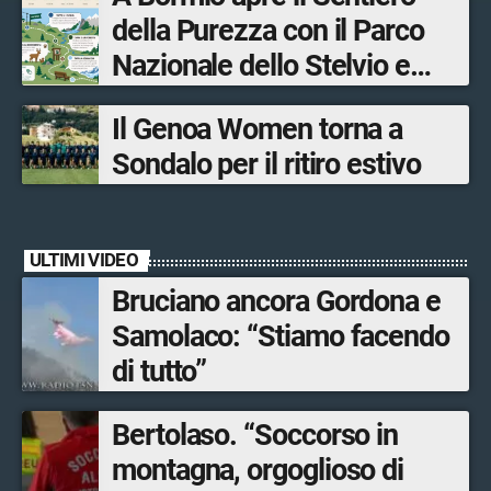
tra le province di Lecco,
della Purezza con il Parco
Sondrio, Milano e Como
Nazionale dello Stelvio e
Bormio Tourism
Il Genoa Women torna a
Sondalo per il ritiro estivo
ULTIMI VIDEO
Bruciano ancora Gordona e
Samolaco: “Stiamo facendo
di tutto”
Bertolaso. “Soccorso in
montagna, orgoglioso di