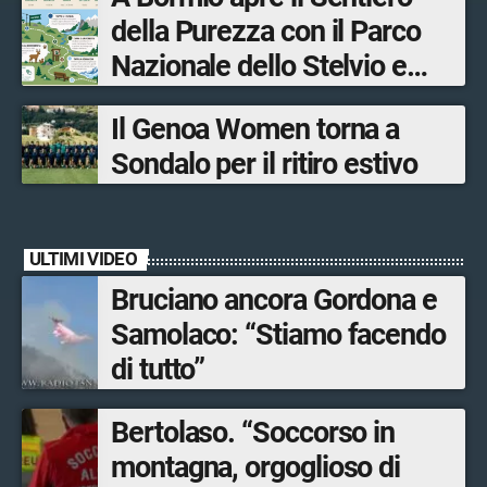
tra le province di Lecco,
della Purezza con il Parco
Sondrio, Milano e Como
Nazionale dello Stelvio e
Bormio Tourism
Il Genoa Women torna a
Sondalo per il ritiro estivo
ULTIMI VIDEO
Bruciano ancora Gordona e
Samolaco: “Stiamo facendo
di tutto”
Bertolaso. “Soccorso in
montagna, orgoglioso di