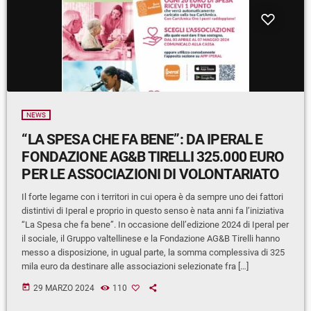
NEWS
“LA SPESA CHE FA BENE”: DA IPERAL E
FONDAZIONE AG&B TIRELLI 325.000 EURO
PER LE ASSOCIAZIONI DI VOLONTARIATO
Il forte legame con i territori in cui opera è da sempre uno dei fattori
distintivi di Iperal e proprio in questo senso è nata anni fa l’iniziativa
“La Spesa che fa bene”. In occasione dell’edizione 2024 di Iperal per
il sociale, il Gruppo valtellinese e la Fondazione AG&B Tirelli hanno
messo a disposizione, in ugual parte, la somma complessiva di 325
mila euro da destinare alle associazioni selezionate fra […]
today
29 MARZO 2024
110