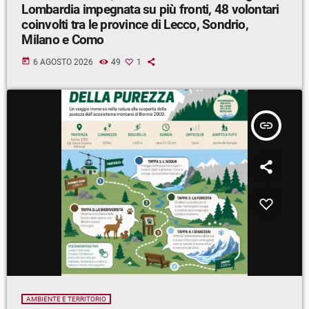
Lombardia impegnata su più fronti, 48 volontari
coinvolti tra le province di Lecco, Sondrio,
Milano e Como
today
6 AGOSTO 2026
49
1
insert_link
AMBIENTE E TERRITORIO