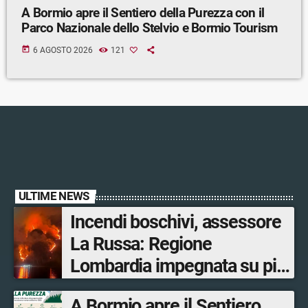
A Bormio apre il Sentiero della Purezza con il
Parco Nazionale dello Stelvio e Bormio Tourism
today
6 AGOSTO 2026
121
ULTIME NEWS
Incendi boschivi, assessore
La Russa: Regione
Lombardia impegnata su più
fronti, 48 volontari coinvolti
A Bormio apre il Sentiero