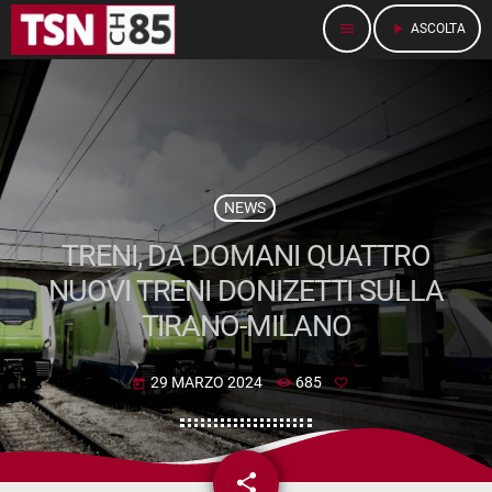
menu
play_arrow
ASCOLTA
NEWS
TRENI, DA DOMANI QUATTRO
NUOVI TRENI DONIZETTI SULLA
TIRANO-MILANO
29 MARZO 2024
685
today
share
email