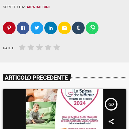
SCRITTO DA:
SARA BALDINI
email
RATE IT
ARTICOLO PRECEDENTE
insert_link