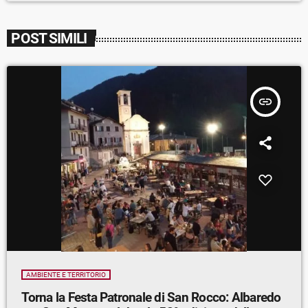
POST SIMILI
insert_link
AMBIENTE E TERRITORIO
Torna la Festa Patronale di San Rocco: Albaredo