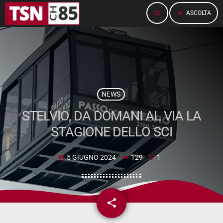
menu
play_arrow
ASCOLTA
NEWS
STELVIO, DA DOMANI AL VIA LA
STAGIONE DELLO SCI
5 GIUGNO 2024
129
1
today
share
email
1