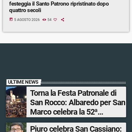
festeggia il Santo Patrono ripristinato dopo
quattro secoli
today
5 AGOSTO 2026
54
ULTIME NEWS
Torna la Festa Patronale di
San Rocco: Albaredo per San
Marco celebra la 52ª
edizione della sua
Piuro celebra San Cassiano:
manifestazione più sentita