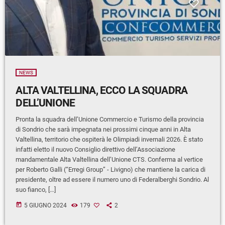
NEWS
ALTA VALTELLINA, ECCO LA SQUADRA
DELL’UNIONE
Pronta la squadra dell’Unione Commercio e Turismo della provincia
di Sondrio che sarà impegnata nei prossimi cinque anni in Alta
Valtellina, territorio che ospiterà le Olimpiadi invernali 2026. È stato
infatti eletto il nuovo Consiglio direttivo dell’Associazione
mandamentale Alta Valtellina dell’Unione CTS. Conferma al vertice
per Roberto Galli (“Erregi Group” - Livigno) che mantiene la carica di
presidente, oltre ad essere il numero uno di Federalberghi Sondrio. Al
suo fianco, […]
today
5 GIUGNO 2024
179
2