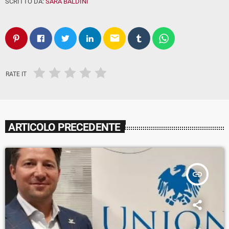
SCRITTO DA:
SARA BALDINI
email
RATE IT
ARTICOLO PRECEDENTE
insert_link