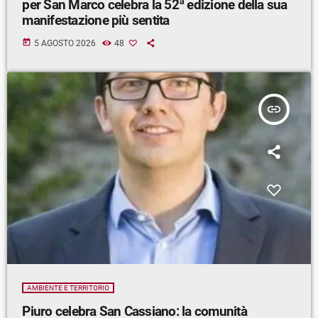
per San Marco celebra la 52ª edizione della sua
manifestazione più sentita
today
5 AGOSTO 2026
48
insert_link
AMBIENTE E TERRITORIO
Piuro celebra San Cassiano: la comunità