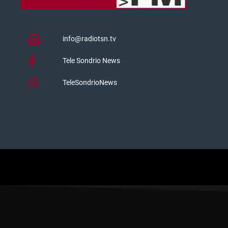
info@radiotsn.tv
Tele Sondrio News
TeleSondrioNews