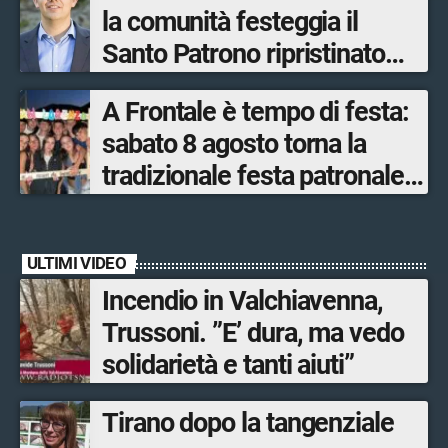
la comunità festeggia il
Santo Patrono ripristinato
dopo quattro secoli
A Frontale è tempo di festa:
sabato 8 agosto torna la
tradizionale festa patronale
di San Lorenzo tra sapori
tipici, torneo di pallavolo e
ULTIMI VIDEO
musica dal vivo
Incendio in Valchiavenna,
Trussoni. ”E’ dura, ma vedo
solidarietà e tanti aiuti”
Tirano dopo la tangenziale