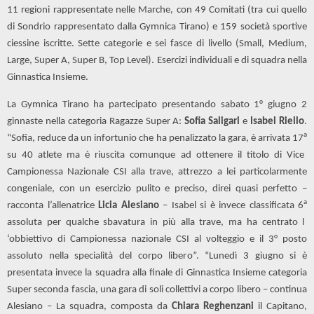
11 regioni rappresentate nelle Marche, con 49 Comitati (tra cui quello
di Sondrio rappresentato dalla Gymnica Tirano) e 159 società sportive
ciessine iscritte. Sette categorie e sei fasce di livello (Small, Medium,
Large, Super A, Super B, Top Level). Esercizi individuali e di squadra nella
Ginnastica Insieme.
La Gymnica Tirano ha partecipato presentando sabato 1° giugno 2
ginnaste nella categoria Ragazze Super A:
Sofia Saligari
e
Isabel Riello
.
a
“Sofia, reduce da un infortunio che ha penalizzato la gara, è arrivata 17
su 40 atlete ma è riuscita comunque ad ottenere il titolo di Vice
Campionessa Nazionale CSI alla trave, attrezzo a lei particolarmente
congeniale, con un esercizio pulito e preciso, direi quasi perfetto –
a
racconta l’allenatrice
Licia Alesiano
– Isabel si è invece classificata 6
assoluta per qualche sbavatura in più alla trave, ma ha centrato l
‘obbiettivo di Campionessa nazionale CSI al volteggio e il 3° posto
assoluto nella specialità del corpo libero”. “Lunedì 3 giugno si è
presentata invece la squadra alla finale di Ginnastica Insieme categoria
Super seconda fascia, una gara di soli collettivi a corpo libero – continua
Alesiano – La squadra, composta da
Chiara Reghenzani
il Capitano,