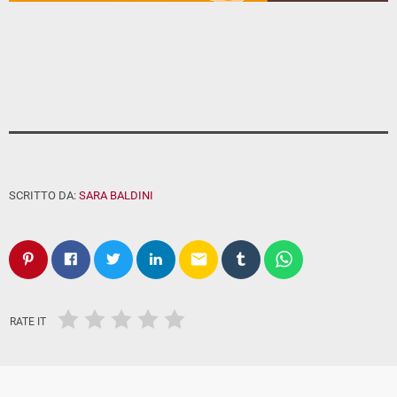
SCRITTO DA:
SARA BALDINI
email
RATE IT