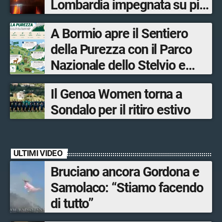
Lombardia impegnata su più
fronti, 48 volontari coinvolti
A Bormio apre il Sentiero
tra le province di Lecco,
della Purezza con il Parco
Sondrio, Milano e Como
Nazionale dello Stelvio e
Bormio Tourism
Il Genoa Women torna a
Sondalo per il ritiro estivo
ULTIMI VIDEO
Bruciano ancora Gordona e
Samolaco: “Stiamo facendo
di tutto”