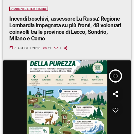
AMBIENTE E TERRITORIO
Incendi boschivi, assessore La Russa: Regione
Lombardia impegnata su più fronti, 48 volontari
coinvolti tra le province di Lecco, Sondrio,
Milano e Como
today
6 AGOSTO 2026
50
1
insert_link