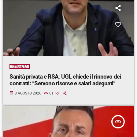
ATTUALITÀ
Sanità privata e RSA, UGL chiede il rinnovo dei
contratti: “Servono risorse e salari adeguati”
today
8 AGOSTO 2026
61
insert_link