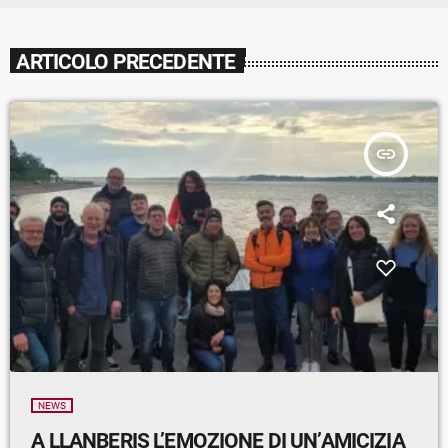
ARTICOLO PRECEDENTE
insert_link
NEWS
A LLANBERIS L’EMOZIONE DI UN’AMICIZIA