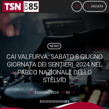
menu
play_arrow
ASCOLTA
NEWS
CAI VALFURVA. SABATO 8 GIUGNO
GIORNATA DEI SENTIERI 2024 NEL
PARCO NAZIONALE DELLO
STELVIO
9 GIUGNO 2024
93
today