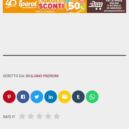
SCRITTO DA:
GIULIANO PADRONI
email
RATE IT