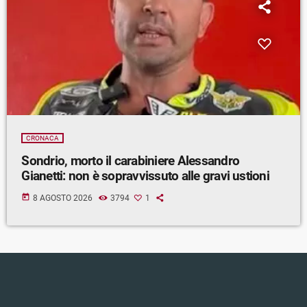
CRONACA
Sondrio, morto il carabiniere Alessandro
Gianetti: non è sopravvissuto alle gravi ustioni
today
8 AGOSTO 2026
3794
1