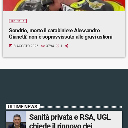
CRONACA
Sondrio, morto il carabiniere Alessandro
Gianetti: non è sopravvissuto alle gravi ustioni
today
8 AGOSTO 2026
3794
1
ULTIME NEWS
Sanità privata e RSA, UGL
chiede il rinnovo dei