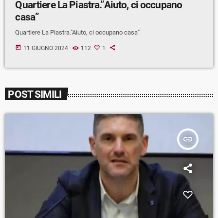
Quartiere La Piastra.”Aiuto, ci occupano
casa”
Quartiere La Piastra."Aiuto, ci occupano casa"
today
11 GIUGNO 2024
112
1
POST SIMILI
insert_link