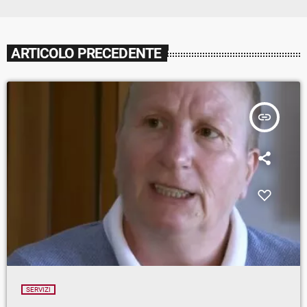
ARTICOLO PRECEDENTE
insert_link
SERVIZI