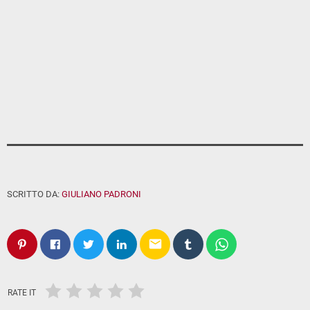
SCRITTO DA:
GIULIANO PADRONI
email
RATE IT