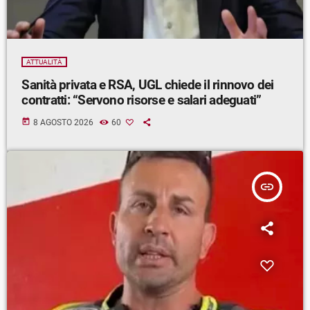
ATTUALITÀ
Sanità privata e RSA, UGL chiede il rinnovo dei
contratti: “Servono risorse e salari adeguati”
today
8 AGOSTO 2026
60
insert_link