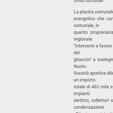
fondi comunali
La piscina comunale
energetico che con
comunale, in
quanto proprietari
regionale
“Interventi a favore
del
ghiaccio” a sostegn
Nuoto
Società sportiva dil
un importo
totale di 463 mila e
impianti
elettrici, collettor
condensazione.