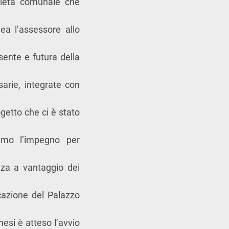
prietà comunale che
ea l’assessore allo
esente e futura della
arie, integrate con
ogetto che ci è stato
amo l’impegno per
nza a vantaggio dei
icazione del Palazzo
esi è atteso l’avvio