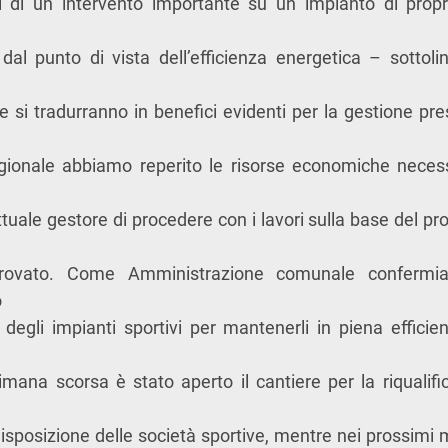
ti di un intervento importante su un impianto di pro
 punto di vista dell’efficienza energetica – sottolin
ie si tradurranno in benefici evidenti per la gestione pr
gionale abbiamo reperito le risorse economiche necess
ttuale gestore di procedere con i lavori sulla base del pr
ovato. Come Amministrazione comunale confermi
o
degli impianti sportivi per mantenerli in piena efficie
timana scorsa è stato aperto il cantiere per la riqualif
disposizione delle società sportive, mentre nei prossimi m