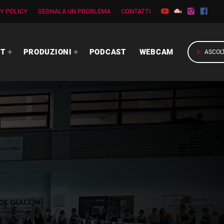
Y POLICY
SEGNALA UN PROBLEMA
CONTATTI
RT
PRODUZIONI
PODCAST
WEBCAM
play_arrow
ASCOL