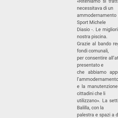
«Riteniamo si trat
necessitava di un
ammodernamento dal
Sport Michele
Diasio -. Le miglior
nostra piscina.
Grazie al bando re
fondi comunali,
per consentire all’a
presentato e
che abbiamo appr
l’ammodernament
e la manutenzione 
cittadini che li
utilizzano». La set
Balilla, con la
palestra e spazi a 