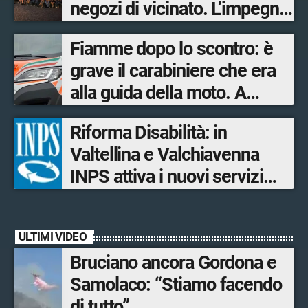
negozi di vicinato. L’impegno
su più fronti
Fiamme dopo lo scontro: è
dell’Amministrazione
grave il carabiniere che era
comunale per garantire
alla guida della moto. A
servizi ai residenti e offrire
salvarlo un poliziotto fuori
opportunità ai turisti
Riforma Disabilità: in
servizio
Valtellina e Valchiavenna
INPS attiva i nuovi servizi
digitali per il Progetto di vita
ULTIMI VIDEO
Bruciano ancora Gordona e
Samolaco: “Stiamo facendo
di tutto”