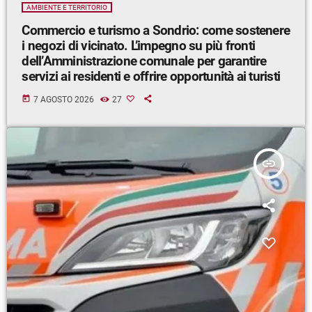
AMBIENTE E TERRITORIO
Commercio e turismo a Sondrio: come sostenere
i negozi di vicinato. L’impegno su più fronti
dell’Amministrazione comunale per garantire
servizi ai residenti e offrire opportunità ai turisti
today
7 AGOSTO 2026
27
insert_link