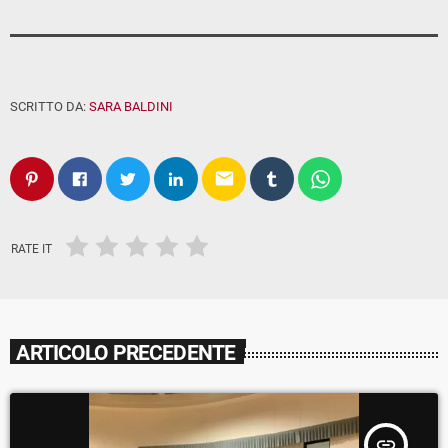
SCRITTO DA:
SARA BALDINI
email
RATE IT
ARTICOLO PRECEDENTE
insert_link