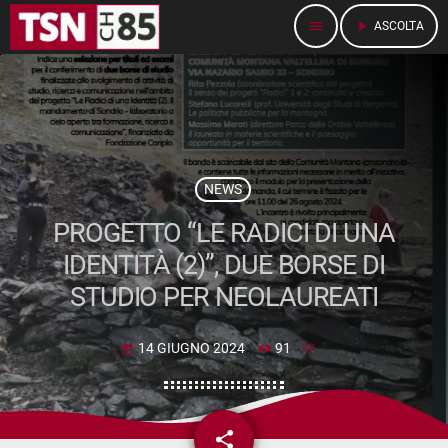
menu
play_arrow
ASCOLTA
NEWS
PROGETTO “LE RADICI DI UNA
IDENTITÀ (2)”, DUE BORSE DI
STUDIO PER NEOLAUREATI
14 GIUGNO 2024
91
today
share
email