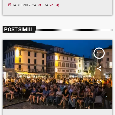
today
14 GIUGNO 2024
374
POST SIMILI
insert_link