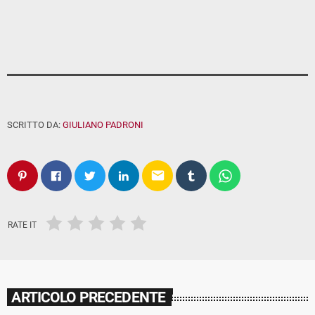
SCRITTO DA:
GIULIANO PADRONI
email
RATE IT
ARTICOLO PRECEDENTE