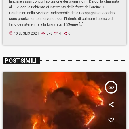
lanciare sassi contro l’abitazione dei propri vicini. Da qui la chiamata
al 112, con la richiesta di intervento delle forze dell’ordine. I
Carabinieri della Sezione Radiomobile della Compagnia di Sondrio
sono prontamente intervenuti con l’intento di calmare l’uomo e di
farlo desistere, ma alla loro vista, il 53enne […]
today
10 LUGLIO 2024
578
4
6
POST SIMILI
insert_link