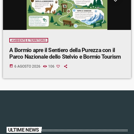
AMBIENTE E TERRITORIO
A Bormio apre il Sentiero della Purezza con il
Parco Nazionale dello Stelvio e Bormio Tourism
today
6 AGOSTO 2026
106
ULTIME NEWS