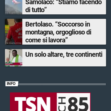
Samolaco: “Stiamo facendo
di tutto”
Bertolaso. “Soccorso in
montagna, orgoglioso di
come si lavora”
Un solo altare, tre continenti
INFO