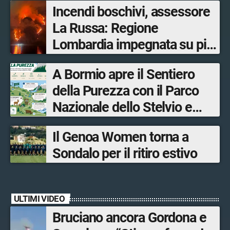
Incendi boschivi, assessore
La Russa: Regione
Lombardia impegnata su più
fronti, 48 volontari coinvolti
A Bormio apre il Sentiero
tra le province di Lecco,
della Purezza con il Parco
Sondrio, Milano e Como
Nazionale dello Stelvio e
Bormio Tourism
Il Genoa Women torna a
Sondalo per il ritiro estivo
ULTIMI VIDEO
Bruciano ancora Gordona e