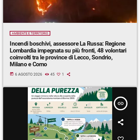
AMBIENTE E TERRITORIO
Incendi boschivi, assessore La Russa: Regione
Lombardia impegnata su più fronti, 48 volontari
coinvolti tra le province di Lecco, Sondrio,
Milano e Como
today
6 AGOSTO 2026
45
1
insert_link