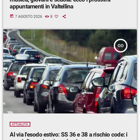
appuntamenti in Valtellina
today
7 AGOSTO 2026
8
insert_link
ATTUALITÀ
Al via l’esodo estivo: SS 36 e 38 a rischio code: i