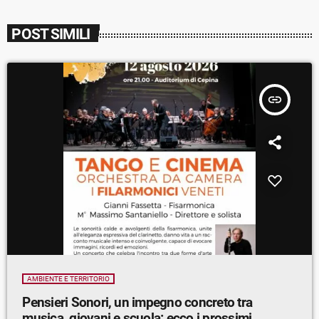
POST SIMILI
insert_link
AMBIENTE E TERRITORIO
Pensieri Sonori, un impegno concreto tra
musica, giovani e scuola: ecco i prossimi