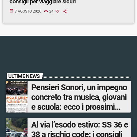
consigli per viaggiare sicuri
today
7 AGOSTO 2026
24
ULTIME NEWS
Pensieri Sonori, un impegno
concreto tra musica, giovani
e scuola: ecco i prossimi
appuntamenti in Valtellina
Al via l’esodo estivo: SS 36 e
38 a rischio code: i consigli