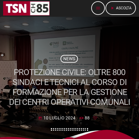
menu
play_arrow
ASCOLTA
NEWS
PROTEZIONE CIVILE: OLTRE 800
SINDACI E TECNICI AL CORSO DI
FORMAZIONE PER LA GESTIONE
DEI CENTRI OPERATIVI COMUNALI
10 LUGLIO 2024
88
today