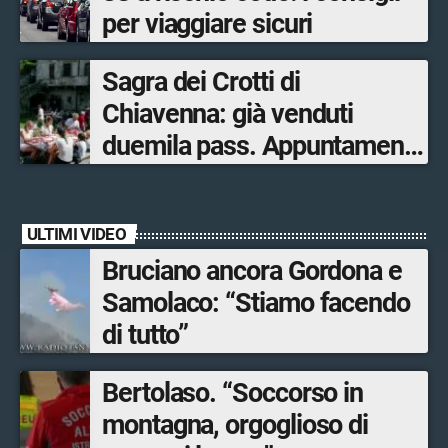
per viaggiare sicuri
Sagra dei Crotti di
Chiavenna: già venduti
duemila pass. Appuntamento
il 5-6 e il 12-13 settembre.
ULTIMI VIDEO
Bruciano ancora Gordona e
Samolaco: “Stiamo facendo
di tutto”
Bertolaso. “Soccorso in
montagna, orgoglioso di