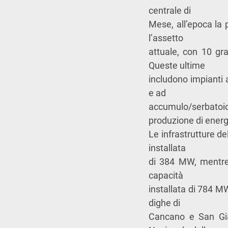
centrale di
Mese, all’epoca la 
l’assetto
attuale, con 10 gr
Queste ultime
includono impianti 
e ad
accumulo/serbatoio
produzione di energi
Le infrastrutture d
installata
di 384 MW, mentre 
capacità
installata di 784 MW
dighe di
Cancano e San Giac