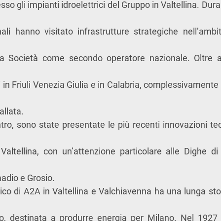
so gli impianti idroelettrici del Gruppo in Valtellina. Dura
ionali hanno visitato infrastrutture strategiche nell’amb
a Società come secondo operatore nazionale. Oltre all
in Friuli Venezia Giulia e in Calabria, complessivamente 
allata.
ntro, sono state presentate le più recenti innovazioni te
a Valtellina, con un’attenzione particolare alle Dighe 
madio e Grosio.
trico di A2A in Valtellina e Valchiavenna ha una lunga st
to, destinata a produrre energia per Milano. Nel 1927 e