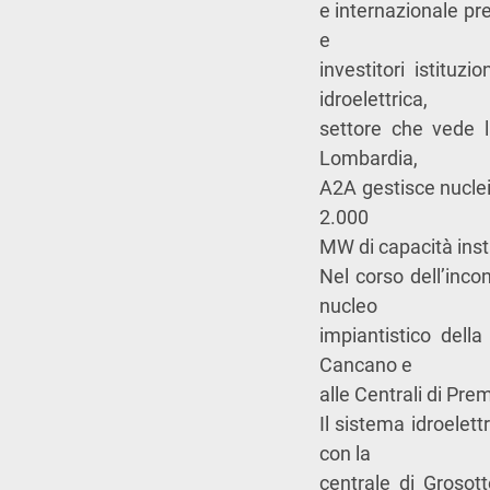
e internazionale pres
e
investitori istituz
idroelettrica,
settore che vede l
Lombardia,
A2A gestisce nuclei 
2.000
MW di capacità inst
Nel corso dell’inco
nucleo
impiantistico dell
Cancano e
alle Centrali di Pre
Il sistema idroelet
con la
centrale di Grosot