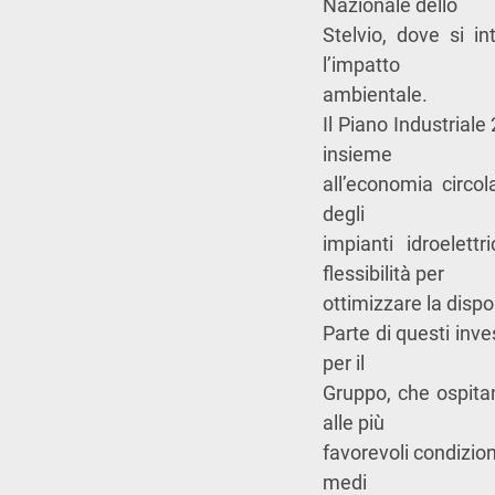
Nazionale dello
Stelvio, dove si i
l’impatto
ambientale.
Il Piano Industriale
insieme
all’economia circol
degli
impianti idroelettr
flessibilità per
ottimizzare la disponi
Parte di questi inve
per il
Gruppo, che ospitan
alle più
favorevoli condizion
medi