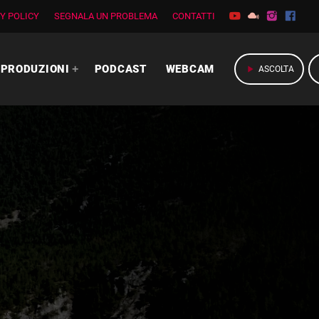
Y POLICY
SEGNALA UN PROBLEMA
CONTATTI
PRODUZIONI
PODCAST
WEBCAM
play_arrow
ASCOLTA