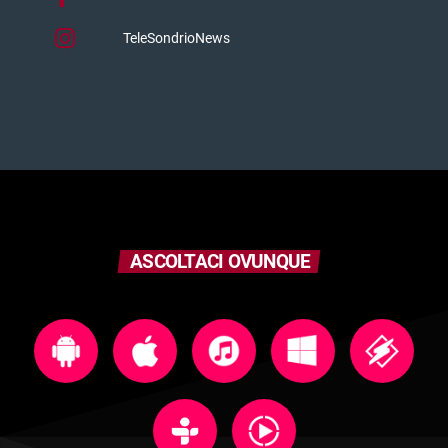
TeleSondrioNews
ASCOLTACI OVUNQUE