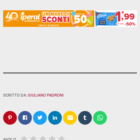
SCRITTO DA:
GIULIANO PADRONI
email
RATE IT