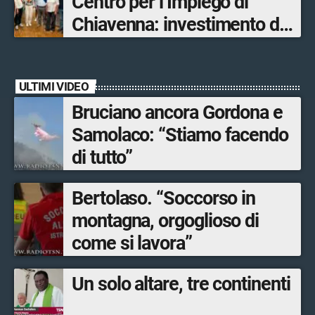
Centro per l’Impiego di
ultimato entro il 2026»
Chiavenna: investimento da
quasi 250mila euro
ULTIMI VIDEO
Bruciano ancora Gordona e
Samolaco: “Stiamo facendo
di tutto”
Bertolaso. “Soccorso in
montagna, orgoglioso di
come si lavora”
Un solo altare, tre continenti