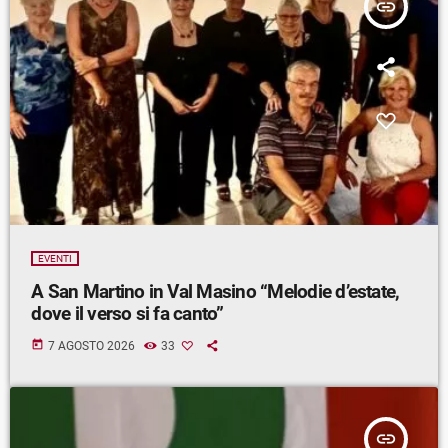
insert_link
EVENTI
A San Martino in Val Masino “Melodie d’estate,
dove il verso si fa canto”
today
7 AGOSTO 2026
33
insert_link