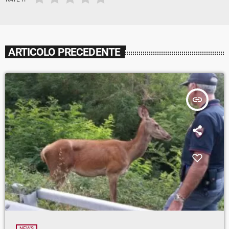
ARTICOLO PRECEDENTE
insert_link
NEWS