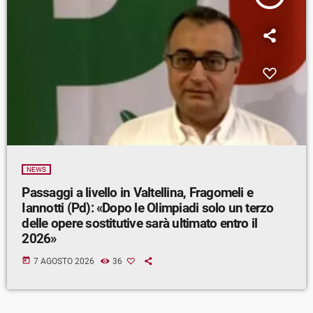
NEWS
Passaggi a livello in Valtellina, Fragomeli e
Iannotti (Pd): «Dopo le Olimpiadi solo un terzo
delle opere sostitutive sarà ultimato entro il
2026»
today
7 AGOSTO 2026
36