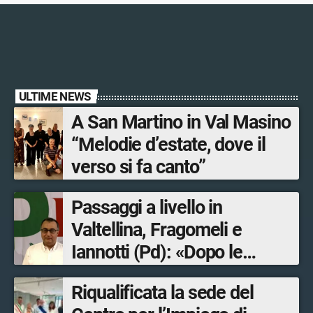
ULTIME NEWS
A San Martino in Val Masino
“Melodie d’estate, dove il
verso si fa canto”
Passaggi a livello in
Valtellina, Fragomeli e
Iannotti (Pd): «Dopo le
Olimpiadi solo un terzo delle
Riqualificata la sede del
opere sostitutive sarà