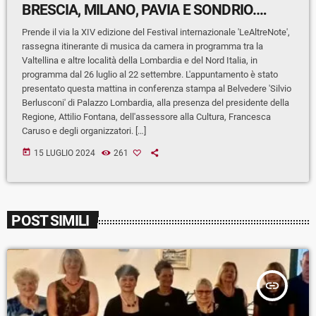
BRESCIA, MILANO, PAVIA E SONDRIO.
STAMATTINA LA PRESENTAZIONE A
Prende il via la XIV edizione del Festival internazionale 'LeAltreNote',
PALAZZO LOMBARDIA
rassegna itinerante di musica da camera in programma tra la
Valtellina e altre località della Lombardia e del Nord Italia, in
programma dal 26 luglio al 22 settembre. L'appuntamento è stato
presentato questa mattina in conferenza stampa al Belvedere 'Silvio
Berlusconi' di Palazzo Lombardia, alla presenza del presidente della
Regione, Attilio Fontana, dell'assessore alla Cultura, Francesca
Caruso e degli organizzatori. […]
today
15 LUGLIO 2024
261
POST SIMILI
insert_link