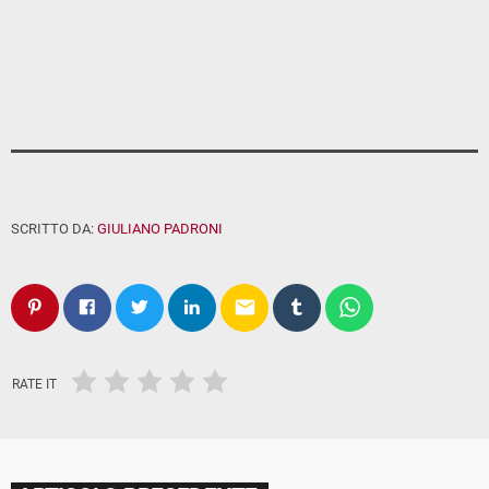
SCRITTO DA:
GIULIANO PADRONI
email
RATE IT