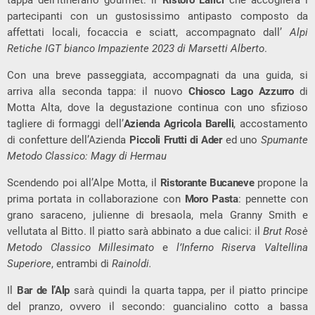
tappa dell’itinerario gourmet: il
Ristoro Larici
che accoglierà i
partecipanti con un gustosissimo antipasto composto da
affettati locali, focaccia e sciatt, accompagnato dall’
Alpi
Retiche IGT bianco Impaziente 2023 di Marsetti Alberto
.
Con una breve passeggiata, accompagnati da una guida, si
arriva alla seconda tappa: il nuovo
Chiosco Lago Azzurro
di
Motta Alta, dove la degustazione continua con uno sfizioso
tagliere di formaggi dell’
Azienda Agricola Barelli
, accostamento
di confetture dell’Azienda
Piccoli Frutti di Ader
ed uno
Spumante
Metodo Classico: Magy di Hermau
Scendendo poi all’Alpe Motta, il
Ristorante Bucaneve
propone la
prima portata in collaborazione con
Moro Pasta
: pennette con
grano saraceno, julienne di bresaola, mela Granny Smith e
vellutata al Bitto. Il piatto sarà abbinato a due calici: il
Brut Rosè
Metodo Classico Millesimato
e
l’Inferno Riserva Valtellina
Superiore
, entrambi di
Rainoldi.
Il
Bar de l’Alp
sarà quindi la quarta tappa, per il piatto principe
del pranzo, ovvero il secondo: guancialino cotto a bassa