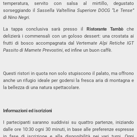
temperatura, servito con salsa al mirtillo, degustato
sorseggiando il
Sassella Valtellina Superiore DOCG “Le Tense”
di Nino Negri.
La tappa conclusiva sarà presso il
Ristorante Tambò
che
delizierà i commensali con un goloso dessert: una crostata ai
frutti di bosco accompagnata dal
Vertemate Alpi Retiche IGT
Passito di Mamete Prevostini
, ed infine un buon caffè.
Questi ristori in quota non solo stupiscono il palato, ma offrono
anche un rifugio ideale per godersi la fresca aria di montagna e
la bellezza di una natura spettacolare.
Informazioni ed iscrizioni
I partecipanti saranno suddivisi su quattro partenze, iniziando
dalle ore 10:30 ogni 30 minuti, in base alle preferenze espresse
in fase di iscrizione e alla disponibilità nei vari turni. Ogni