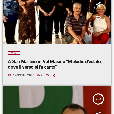
EVENTI
A San Martino in Val Masino “Melodie d’estate,
dove il verso si fa canto”
today
7 AGOSTO 2026
94
insert_link