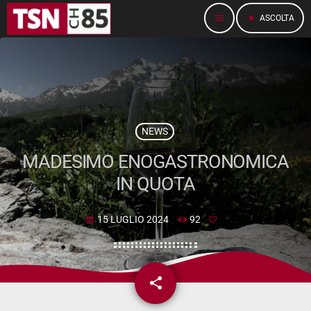
menu
play_arrow
ASCOLTA
NEWS
MADESIMO ENOGASTRONOMICA
IN QUOTA
15 LUGLIO 2024
92
today
share
email