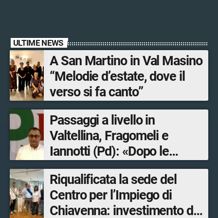
ULTIME NEWS
A San Martino in Val Masino
“Melodie d’estate, dove il
verso si fa canto”
Passaggi a livello in
Valtellina, Fragomeli e
Iannotti (Pd): «Dopo le
Olimpiadi solo un terzo delle
Riqualificata la sede del
opere sostitutive sarà
Centro per l’Impiego di
ultimato entro il 2026»
Chiavenna: investimento da