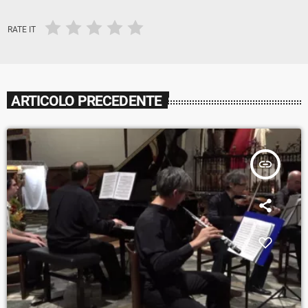
RATE IT
ARTICOLO PRECEDENTE
insert_link