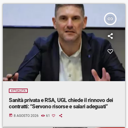
insert_link
ATTUALITÀ
Sanità privata e RSA, UGL chiede il rinnovo dei
contratti: “Servono risorse e salari adeguati”
today
8 AGOSTO 2026
61