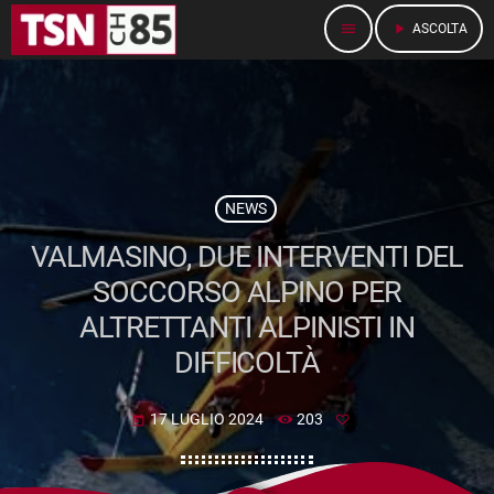
menu
play_arrow
ASCOLTA
NEWS
VALMASINO, DUE INTERVENTI DEL
SOCCORSO ALPINO PER
ALTRETTANTI ALPINISTI IN
DIFFICOLTÀ
17 LUGLIO 2024
203
today