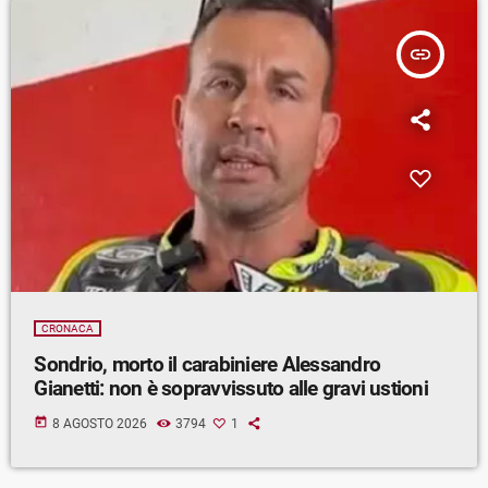
insert_link
CRONACA
Sondrio, morto il carabiniere Alessandro
Gianetti: non è sopravvissuto alle gravi ustioni
today
8 AGOSTO 2026
3794
1