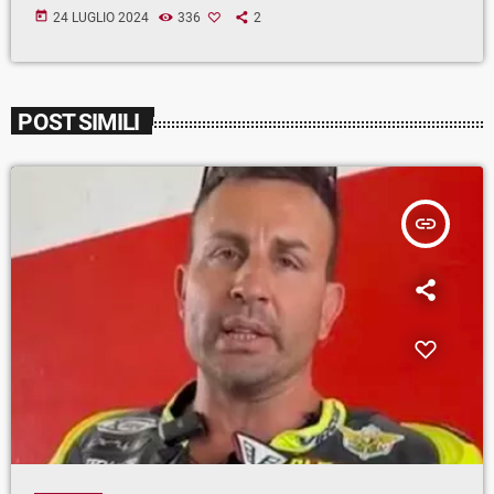
today
24 LUGLIO 2024
336
2
POST SIMILI
insert_link