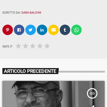
SCRITTO DA:
SARA BALDINI
email
RATE IT
ARTICOLO PRECEDENTE
insert_link