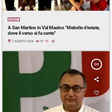
EVENTI
A San Martino in Val Masino “Melodie d’estate,
dove il verso si fa canto”
today
7 AGOSTO 2026
91
insert_link