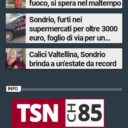
fuoco, si spera nel maltempo
Sondrio, furti nei
supermercati per oltre 3000
euro, foglio di via per un
ventinovenne
Calici Valtellina, Sondrio
brinda a un’estate da record
INFO