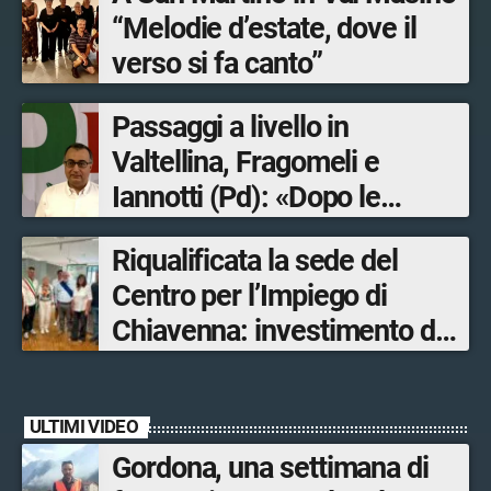
“Melodie d’estate, dove il
verso si fa canto”
Passaggi a livello in
Valtellina, Fragomeli e
Iannotti (Pd): «Dopo le
Olimpiadi solo un terzo delle
Riqualificata la sede del
opere sostitutive sarà
Centro per l’Impiego di
ultimato entro il 2026»
Chiavenna: investimento da
quasi 250mila euro
ULTIMI VIDEO
Gordona, una settimana di