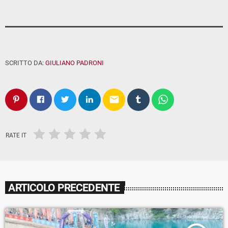
SCRITTO DA:
GIULIANO PADRONI
email
RATE IT
ARTICOLO PRECEDENTE