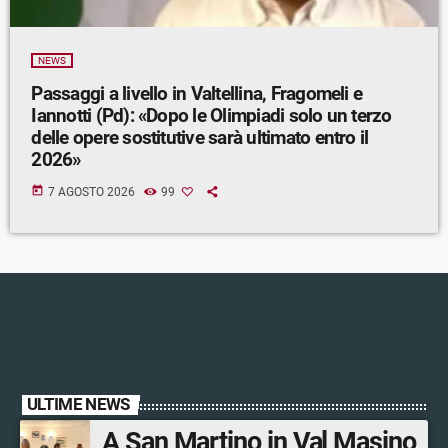
NEWS
Passaggi a livello in Valtellina, Fragomeli e
Iannotti (Pd): «Dopo le Olimpiadi solo un terzo
delle opere sostitutive sarà ultimato entro il
2026»
today
7 AGOSTO 2026
99
ULTIME NEWS
A San Martino in Val Masino