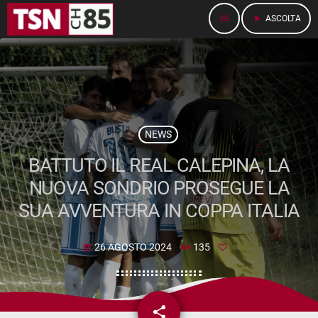
menu
play_arrow
ASCOLTA
NEWS
BATTUTO IL REAL CALEPINA, LA
NUOVA SONDRIO PROSEGUE LA
SUA AVVENTURA IN COPPA ITALIA
26 AGOSTO 2024
135
today
share
email