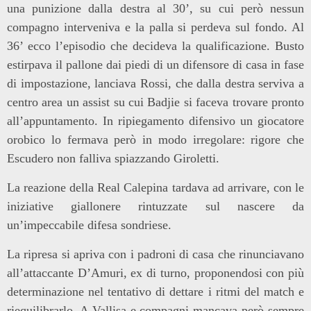
una punizione dalla destra al 30’, su cui però nessun
compagno interveniva e la palla si perdeva sul fondo. Al
36’ ecco l’episodio che decideva la qualificazione. Busto
estirpava il pallone dai piedi di un difensore di casa in fase
di impostazione, lanciava Rossi, che dalla destra serviva a
centro area un assist su cui Badjie si faceva trovare pronto
all’appuntamento. In ripiegamento difensivo un giocatore
orobico lo fermava però in modo irregolare: rigore che
Escudero non falliva spiazzando Giroletti.
La reazione della Real Calepina tardava ad arrivare, con le
iniziative giallonere rintuzzate sul nascere da
un’impeccabile difesa sondriese.
La ripresa si apriva con i padroni di casa che rinunciavano
all’attaccante D’Amuri, ex di turno, proponendosi con più
determinazione nel tentativo di dettare i ritmi del match e
riequilibrarlo. A Vallisa e compagni mancava però sempre