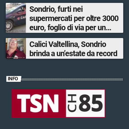
Sondrio, furti nei
supermercati per oltre 3000
euro, foglio di via per un
ventinovenne
Calici Valtellina, Sondrio
brinda a un’estate da record
INFO