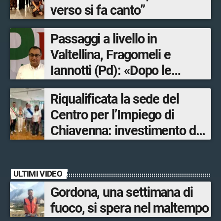
verso si fa canto”
Passaggi a livello in
Valtellina, Fragomeli e
Iannotti (Pd): «Dopo le
Olimpiadi solo un terzo delle
Riqualificata la sede del
opere sostitutive sarà
Centro per l’Impiego di
ultimato entro il 2026»
Chiavenna: investimento da
quasi 250mila euro
ULTIMI VIDEO
Gordona, una settimana di
fuoco, si spera nel maltempo