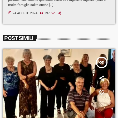
molte famiglie salite anche […]
today
24 AGOSTO 2024
197
POST SIMILI
insert_link