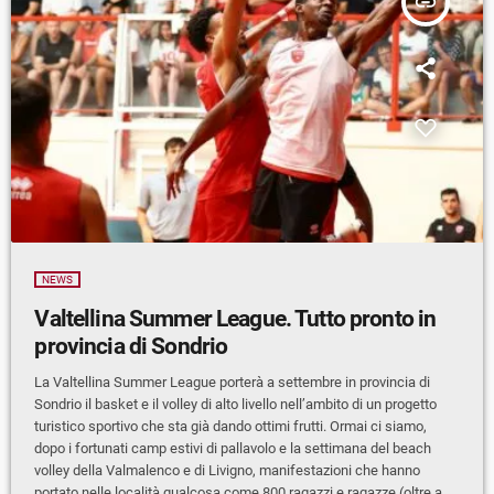
insert_link
NEWS
Valtellina Summer League. Tutto pronto in
provincia di Sondrio
La Valtellina Summer League porterà a settembre in provincia di
Sondrio il basket e il volley di alto livello nell’ambito di un progetto
turistico sportivo che sta già dando ottimi frutti. Ormai ci siamo,
dopo i fortunati camp estivi di pallavolo e la settimana del beach
volley della Valmalenco e di Livigno, manifestazioni che hanno
portato nelle località qualcosa come 800 ragazzi e ragazze (oltre a