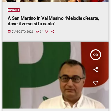
EVENTI
A San Martino in Val Masino “Melodie d’estate,
dove il verso si fa canto”
today
7 AGOSTO 2026
94
insert_link