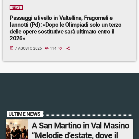
NEWS
Passaggi a livello in Valtellina, Fragomeli e
Iannotti (Pd): «Dopo le Olimpiadi solo un terzo
delle opere sostitutive sarà ultimato entro il
2026»
today
7 AGOSTO 2026
114
ULTIME NEWS
A San Martino in Val Masino
“Melodie d’estate, dove il