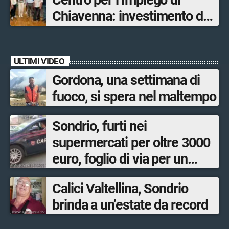
Centro per l’Impiego di
ultimato entro il 2026»
Chiavenna: investimento da
quasi 250mila euro
ULTIMI VIDEO
Gordona, una settimana di
fuoco, si spera nel maltempo
Sondrio, furti nei
supermercati per oltre 3000
euro, foglio di via per un
ventinovenne
Calici Valtellina, Sondrio
brinda a un’estate da record