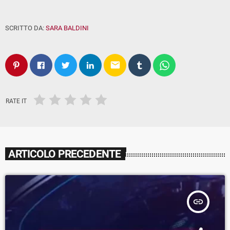
SCRITTO DA:
SARA BALDINI
email
RATE IT
ARTICOLO PRECEDENTE
insert_link