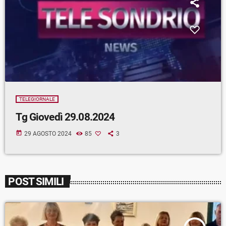
TELEGIORNALE
Tg Giovedì 29.08.2024
today
29 AGOSTO 2024
85
3
POST SIMILI