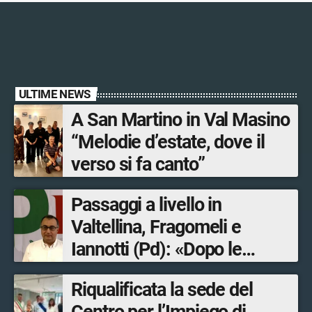
ULTIME NEWS
A San Martino in Val Masino
“Melodie d’estate, dove il
verso si fa canto”
Passaggi a livello in
Valtellina, Fragomeli e
Iannotti (Pd): «Dopo le
Olimpiadi solo un terzo delle
Riqualificata la sede del
opere sostitutive sarà