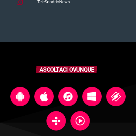
TeleSondrioNews
ASCOLTACI OVUNQUE