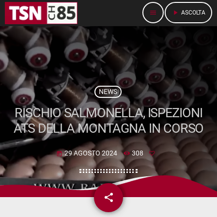
menu
play_arrow
ASCOLTA
NEWS
RISCHIO SALMONELLA, ISPEZIONI
ATS DELLA MONTAGNA IN CORSO
29 AGOSTO 2024
308
today
share
email