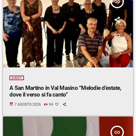
insert_link
EVENTI
A San Martino in Val Masino “Melodie d’estate,
dove il verso si fa canto”
today
7 AGOSTO 2026
94
insert_link