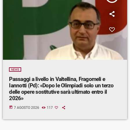
NEWS
Passaggi a livello in Valtellina, Fragomeli e
Iannotti (Pd): «Dopo le Olimpiadi solo un terzo
delle opere sostitutive sarà ultimato entro il
2026»
today
7 AGOSTO 2026
117