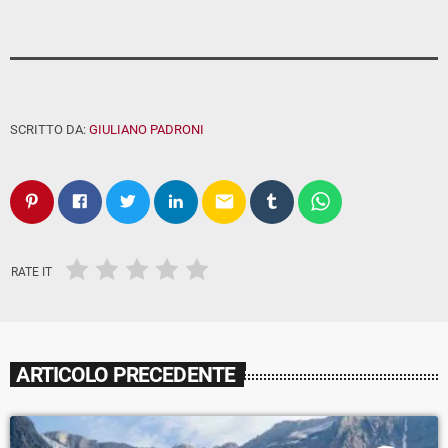
SCRITTO DA:
GIULIANO PADRONI
email
RATE IT
ARTICOLO PRECEDENTE