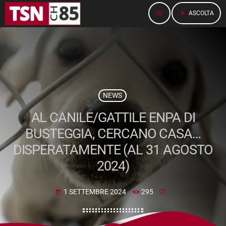
menu
play_arrow
ASCOLTA
NEWS
AL CANILE/GATTILE ENPA DI
BUSTEGGIA, CERCANO CASA…
DISPERATAMENTE (AL 31 AGOSTO
2024)
1 SETTEMBRE 2024
295
today