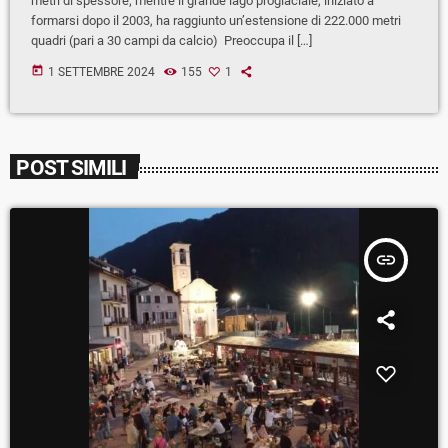
metri di spessore; mentre il grande lago proglaciale, iniziato a
formarsi dopo il 2003, ha raggiunto un’estensione di 222.000 metri
quadri (pari a 30 campi da calcio) Preoccupa il […]
today
1 SETTEMBRE 2024
155
1
POST SIMILI
insert_link