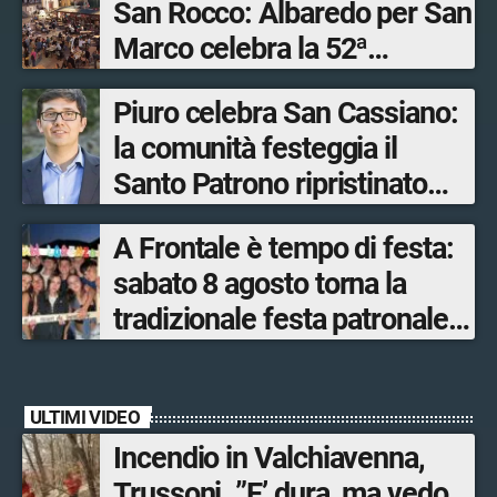
San Rocco: Albaredo per San
Marco celebra la 52ª
edizione della sua
Piuro celebra San Cassiano:
manifestazione più sentita
la comunità festeggia il
Santo Patrono ripristinato
dopo quattro secoli
A Frontale è tempo di festa:
sabato 8 agosto torna la
tradizionale festa patronale
di San Lorenzo tra sapori
tipici, torneo di pallavolo e
ULTIMI VIDEO
musica dal vivo
Incendio in Valchiavenna,
Trussoni. ”E’ dura, ma vedo