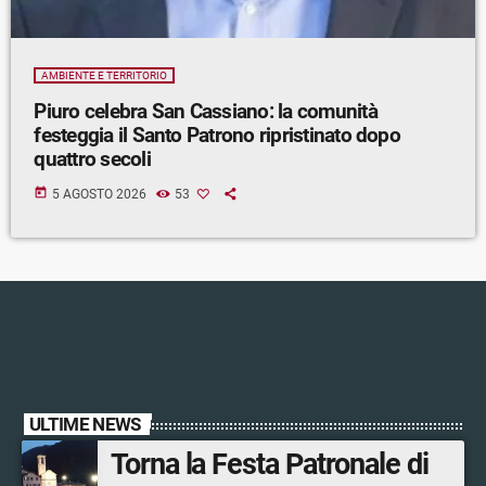
AMBIENTE E TERRITORIO
Piuro celebra San Cassiano: la comunità
festeggia il Santo Patrono ripristinato dopo
quattro secoli
today
5 AGOSTO 2026
53
ULTIME NEWS
Torna la Festa Patronale di