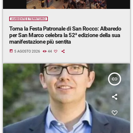
AMBIENTE E TERRITORIO
Torna la Festa Patronale di San Rocco: Albaredo
per San Marco celebra la 52ª edizione della sua
manifestazione più sentita
today
5 AGOSTO 2026
44
insert_link