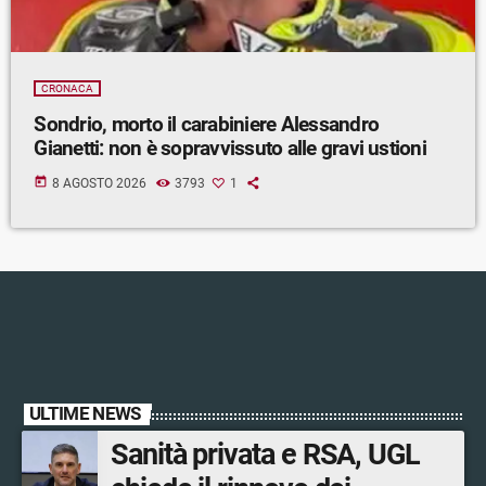
CRONACA
Sondrio, morto il carabiniere Alessandro
Gianetti: non è sopravvissuto alle gravi ustioni
today
8 AGOSTO 2026
3793
1
ULTIME NEWS
Sanità privata e RSA, UGL