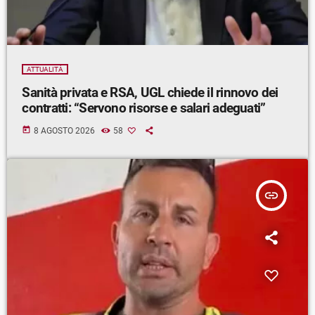
ATTUALITÀ
Sanità privata e RSA, UGL chiede il rinnovo dei
contratti: “Servono risorse e salari adeguati”
today
8 AGOSTO 2026
58
insert_link