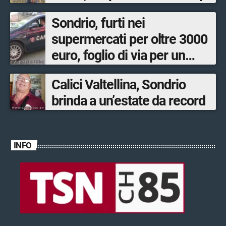
Sondrio, furti nei
supermercati per oltre 3000
euro, foglio di via per un
ventinovenne
Calici Valtellina, Sondrio
brinda a un’estate da record
INFO