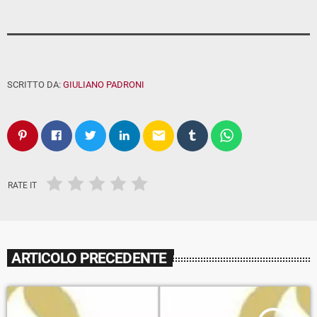
SCRITTO DA:
GIULIANO PADRONI
email
RATE IT
ARTICOLO PRECEDENTE