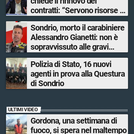
chiede il rinnovo dei
contratti: “Servono risorse e
salari adeguati”
Sondrio, morto il carabiniere
Alessandro Gianetti: non è
sopravvissuto alle gravi
ustioni
Polizia di Stato, 16 nuovi
agenti in prova alla Questura
di Sondrio
ULTIMI VIDEO
Gordona, una settimana di
fuoco, si spera nel maltempo