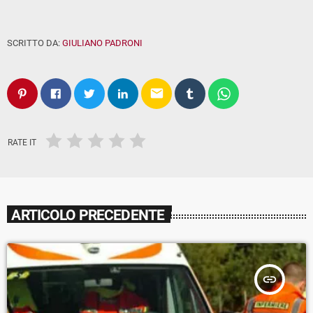
SCRITTO DA:
GIULIANO PADRONI
email
RATE IT
ARTICOLO PRECEDENTE
insert_link