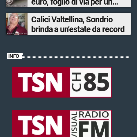
euro, foglio di via per un
ventinovenne
Calici Valtellina, Sondrio
brinda a un’estate da record
INFO