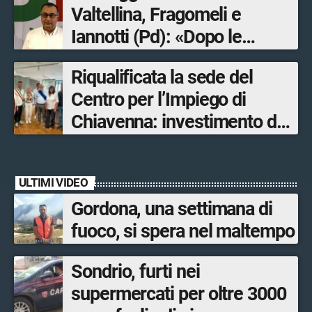
Valtellina, Fragomeli e
Iannotti (Pd): «Dopo le
Olimpiadi solo un terzo delle
Riqualificata la sede del
opere sostitutive sarà
Centro per l’Impiego di
ultimato entro il 2026»
Chiavenna: investimento da
quasi 250mila euro
ULTIMI VIDEO
Gordona, una settimana di
fuoco, si spera nel maltempo
Sondrio, furti nei
supermercati per oltre 3000