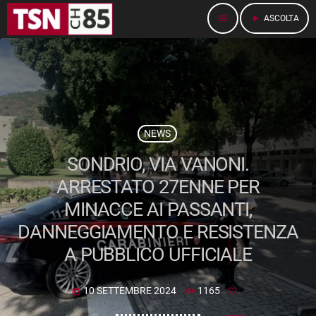
menu
play_arrow
ASCOLTA
NEWS
SONDRIO, VIA VANONI.
ARRESTATO 27ENNE PER
MINACCE AI PASSANTI,
DANNEGGIAMENTO E RESISTENZA
A PUBBLICO UFFICIALE
10 SETTEMBRE 2024
1165
today