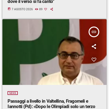
dove il verso si fa canto”
today
7 AGOSTO 2026
89
insert_link
NEWS
Passaggi a livello in Valtellina, Fragomeli e
Iannotti (Pd): «Dopo le Olimpiadi solo un terzo