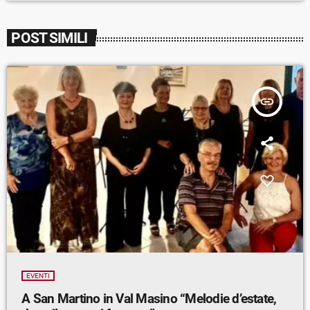
POST SIMILI
insert_link
EVENTI
A San Martino in Val Masino “Melodie d’estate,