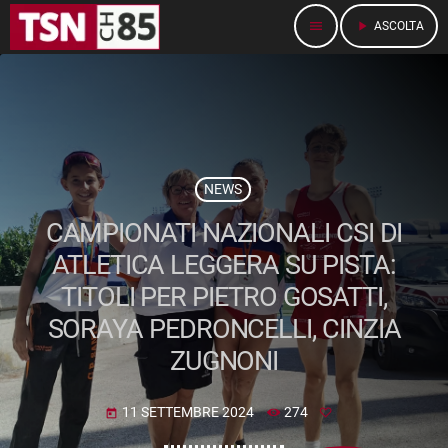
menu
play_arrow
ASCOLTA
NEWS
CAMPIONATI NAZIONALI CSI DI
ATLETICA LEGGERA SU PISTA:
TITOLI PER PIETRO GOSATTI,
SORAYA PEDRONCELLI, CINZIA
ZUGNONI
11 SETTEMBRE 2024
274
today