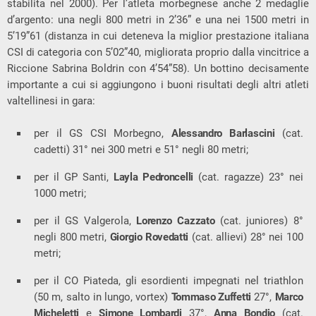
stabilita nel 2000). Per l’atleta morbegnese anche 2 medaglie
d’argento: una negli 800 metri in 2’36” e una nei 1500 metri in
5’19”61 (distanza in cui deteneva la miglior prestazione italiana
CSI di categoria con 5’02”40, migliorata proprio dalla vincitrice a
Riccione Sabrina Boldrin con 4’54”58). Un bottino decisamente
importante a cui si aggiungono i buoni risultati degli altri atleti
valtellinesi in gara:
per il GS CSI Morbegno,
Alessandro Barlascini
(cat.
cadetti) 31° nei 300 metri e 51° negli 80 metri;
per il GP Santi,
Layla Pedroncelli
(cat. ragazze) 23° nei
1000 metri;
per il GS Valgerola,
Lorenzo Cazzato
(cat. juniores) 8°
negli 800 metri,
Giorgio Rovedatti
(cat. allievi) 28° nei 100
metri;
per il CO Piateda, gli esordienti impegnati nel triathlon
(50 m, salto in lungo, vortex)
Tommaso Zuffetti
27°,
Marco
Micheletti
e
Simone Lombardi
37°,
Anna Bondio
(cat.