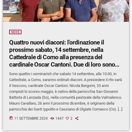
NEWS
Quattro nuovi diaconi: l’ordinazione il
prossimo sabato, 14 settembre, nella
Cattedrale di Como alla presenza del
cardinale Oscar Cantoni. Due di loro sono
valtellinesi
Sono quattro i seminaristi che sabato 14 settembre, alle 10.00, in
Cattedrale, a Como, saranno ordinati diaconi. A presiedere il rito sarà
il Vescovo, cardinale Oscar Cantoni. Nicola Bergomi, 33 anni
compiuti lo scorso maggio, è nativo della parrocchia San Giovanni
Battista di Lanzada (So), nella comunità pastorale della Valmalenco.
Mauro Cavallaro, 26 anni il prossimo dicembre, è originario della
parrocchia dei Santi Ippolito e Cassiano di Olgiate Comasco (Co). […]
today
11 SETTEMBRE 2024
1447
2