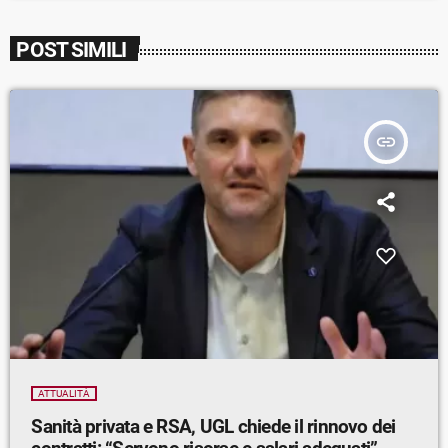
POST SIMILI
insert_link
ATTUALITÀ
Sanità privata e RSA, UGL chiede il rinnovo dei