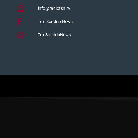
info@radiotsn.tv
Tele Sondrio News
TeleSondrioNews