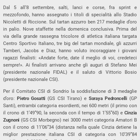
Dal 5 all’8 settembre, salti, lanci e corse, fra sprint e
mezzofondo, hanno assegnato i titoli di specialità allo Stadio
Nicoletti di Riccione. Sul tartan azzurro ben 217 medaglie d’oro
in palio. Nove staffette nella domenica conclusiva. Prima del
via della grande rassegna tricolore di atletica italiana targata
Centro Sportivo Italiano, tre big del tartan mondiale, gli azzurri
Tamberi, Jacobs e Diaz, hanno voluto incoraggiare i giovani
ragazzi finalisti: «Andate forte, date il meglio di voi, credeteci
sempre!». Ai finalisti arrivano anche gli auguri di Stefano Mei
(presidente nazionale FIDAL) e il saluto di Vittorio Bosio
(presidente nazionale CSI).
Per il Comitato CSI di Sondrio la soddisfazione di 3 medaglie
d’oro:
Pietro Gosatti
(GS CSI Tirano) e
Soraya Pedroncelli
(GP
Santi), entrambi categoria esordienti, nei 600 metri (il primo con
il crono di 1’49”90, la seconda con il tempo di 1’55”60) e
Cinzia
Zugnoni
(GS CSI Morbegno) nei 3000 metri categoria Amatori B
con il crono di 11’06”34 (distanza nella quale Cinzia detiene la
miglior prestazione italiana CSI di categoria con 10’39”84