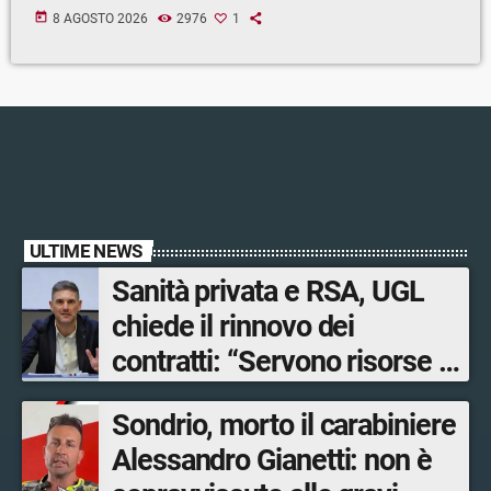
today
8 AGOSTO 2026
2976
1
ULTIME NEWS
Sanità privata e RSA, UGL
chiede il rinnovo dei
contratti: “Servono risorse e
salari adeguati”
Sondrio, morto il carabiniere
Alessandro Gianetti: non è