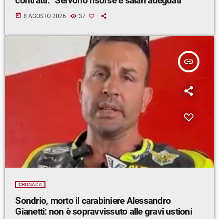
contratti: “Servono risorse e salari adeguati”
today
8 AGOSTO 2026
37
insert_link
CRONACA
Sondrio, morto il carabiniere Alessandro
Gianetti: non è sopravvissuto alle gravi ustioni