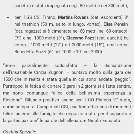
cadette) è stata impegnata negli 80 metri e nei 300 metri;
per il GS CSI Tirano,
Martina Rovaris
(cat. esordienti) 8°
nel triathlon (50 m, salto in lungo, vortex),
Elisa Pensini
(cat. ragazze) si è cimentata nei 60 metri, nei 60 ostacoli
(7°) e nei 1000 metri (9°),
Giacomo Pozzi
(cat. cadetti) ha
corso i 1000 metri (27°) e i 2000 metri (15°), così come
Benedetta Pozzi (6° nei 1000 e 10° nei 2000).
“Sono parzialmente soddisfatta – la dichiarazione
dell’insaziabile Cinzia Zugnoni – puntavo molto sulla gara dei
1500 che in realtà è stata quella in cui sono andata “peggio”.
Purtroppo, la fatica di correre 3 gare in 2 giorni si è fatta sentire,
ma sono comunque felice della bellissima esperienza a
Riccione”. Bilancio positivo anche per il CO Piateda “E’ stata,
come sempre ai Campionati CSI, una trasferta ricca di momenti
felici insieme alle famiglie che ringrazio molto per il supporto e
la partecipazione” le parole dell’allenatore Nicolò Esposito.
Cristina Speziale