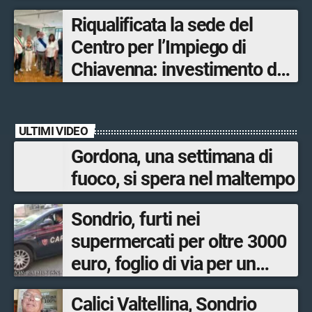
Olimpiadi solo un terzo delle
Riqualificata la sede del
opere sostitutive sarà
Centro per l’Impiego di
ultimato entro il 2026»
Chiavenna: investimento da
quasi 250mila euro
ULTIMI VIDEO
Gordona, una settimana di
fuoco, si spera nel maltempo
Sondrio, furti nei
supermercati per oltre 3000
euro, foglio di via per un
ventinovenne
Calici Valtellina, Sondrio