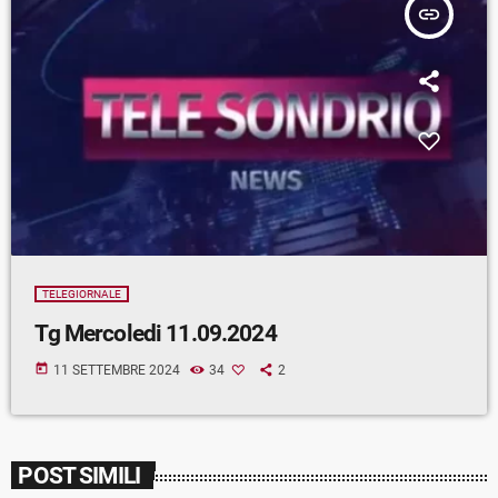
insert_link
TELEGIORNALE
Tg Mercoledi 11.09.2024
today
11 SETTEMBRE 2024
34
2
POST SIMILI