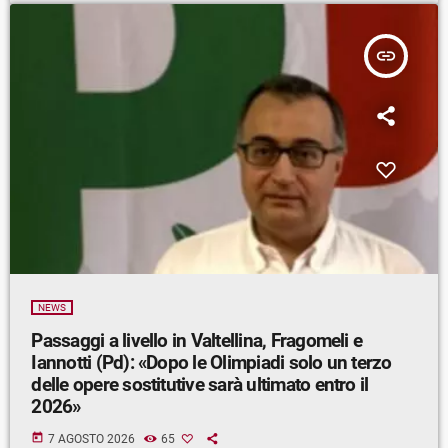
insert_link
NEWS
Passaggi a livello in Valtellina, Fragomeli e
Iannotti (Pd): «Dopo le Olimpiadi solo un terzo
delle opere sostitutive sarà ultimato entro il
2026»
today
7 AGOSTO 2026
65