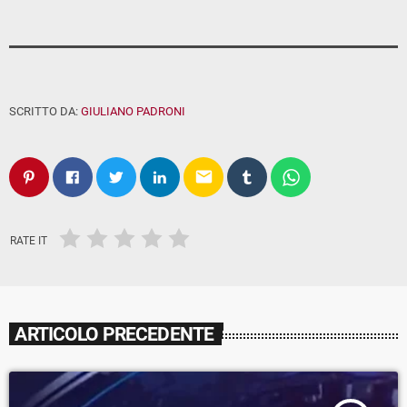
SCRITTO DA:
GIULIANO PADRONI
email
RATE IT
ARTICOLO PRECEDENTE