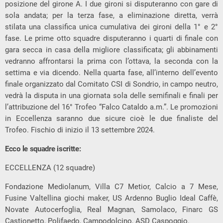
posizione del girone A. I due gironi si disputeranno con gare di
sola andata; per la terza fase, a eliminazione diretta, verrà
stilata una classifica unica cumulativa dei gironi della 1° e 2°
fase. Le prime otto squadre disputeranno i quarti di finale con
gara secca in casa della migliore classificata; gli abbinamenti
vedranno affrontarsi la prima con l’ottava, la seconda con la
settima e via dicendo. Nella quarta fase, all’interno dell’evento
finale organizzato dal Comitato CSI di Sondrio, in campo neutro,
vedrà la disputa in una giornata sola delle semifinali e finali per
l’attribuzione del 16° Trofeo “Falco Cataldo a.m.”. Le promozioni
in Eccellenza saranno due sicure cioè le due finaliste del
Trofeo. Fischio di inizio il 13 settembre 2024.
Ecco le squadre iscritte:
ECCELLENZA (12 squadre)
Fondazione Mediolanum, Villa C7 Metior, Calcio a 7 Mese,
Fusine Valtellina giochi maker, US Ardenno Buglio Ideal Caffè,
Novate Autocerfoglia, Real Magnan, Samolaco, Finarc GS
Castionetto, Polifaedo, Campodolcino, ASD Caspoggio.