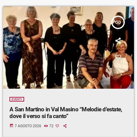
insert_link
EVENTI
A San Martino in Val Masino “Melodie d’estate,
dove il verso si fa canto”
today
7 AGOSTO 2026
72