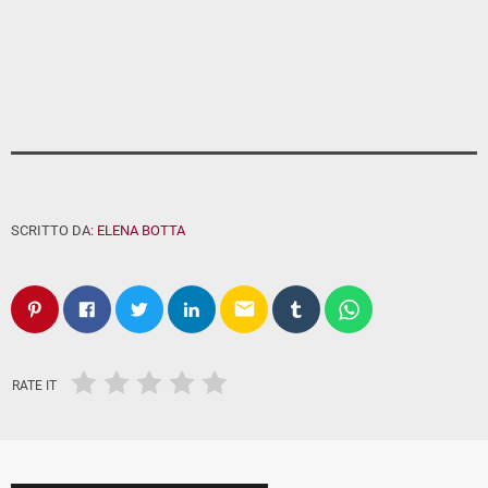
SCRITTO DA:
ELENA BOTTA
email
RATE IT