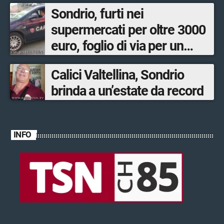
Sondrio, furti nei
supermercati per oltre 3000
euro, foglio di via per un
ventinovenne
Calici Valtellina, Sondrio
brinda a un’estate da record
INFO