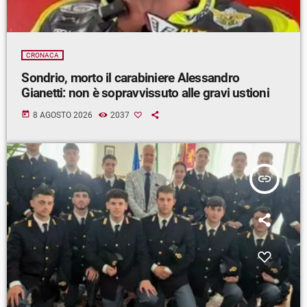
CRONACA
Sondrio, morto il carabiniere Alessandro
Gianetti: non è sopravvissuto alle gravi ustioni
today
8 AGOSTO 2026
2037
insert_link