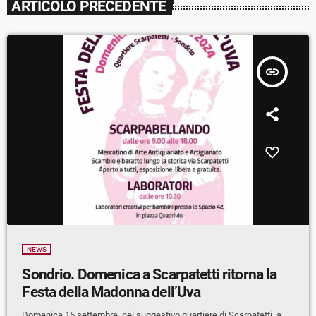
ARTICOLO PRECEDENTE
insert_link
NEWS
Sondrio. Domenica a Scarpatetti ritorna la
Festa della Madonna dell’Uva
Domenica 15 settembre, nel suggestivo quartiere di Scarpatetti, a