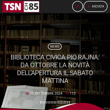
menu
play_arrow
ASCOLTA
NEWS
BIBLIOTECA CIVICA PIO RAJNA:
DA OTTOBRE LA NOVITÀ
DELL’APERTURA IL SABATO
MATTINA
13 SETTEMBRE 2024
112
today