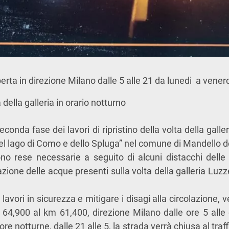
a in direzione Milano dalle 5 alle 21 da lunedi a vener
lla galleria in orario notturno
seconda fase dei lavori di ripristino della volta della gall
el lago di Como e dello Spluga” nel comune di Mandello de
no rese necessarie a seguito di alcuni distacchi delle
zione delle acque presenti sulla volta della galleria Luz
 lavori in sicurezza e mitigare i disagi alla circolazione, v
64,900 al km 61,400, direzione Milano dalle ore 5 alle 
ore notturne, dalle 21 alle 5, la strada verrà chiusa al traf