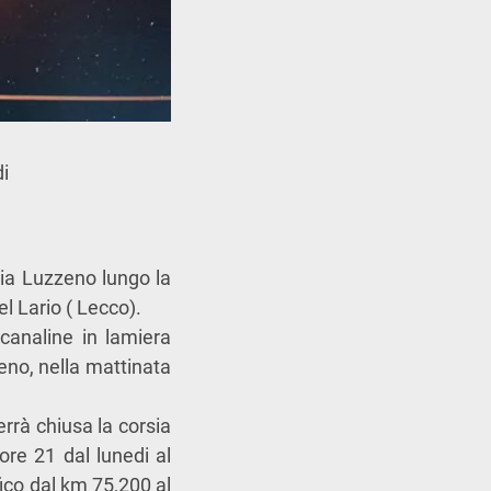
di
eria Luzzeno lungo la
l Lario ( Lecco).
 canaline in lamiera
zeno, nella mattinata
errà chiusa la corsia
ore 21 dal lunedi al
fico dal km 75,200 al