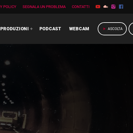
Y POLICY
SEGNALA UN PROBLEMA
CONTATTI
PRODUZIONI
PODCAST
WEBCAM
play_arrow
ASCOLTA