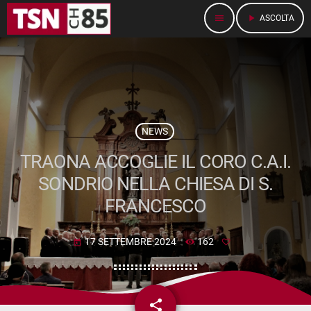
menu
play_arrow
ASCOLTA
NEWS
TRAONA ACCOGLIE IL CORO C.A.I.
SONDRIO NELLA CHIESA DI S.
FRANCESCO
17 SETTEMBRE 2024
162
today
share
email