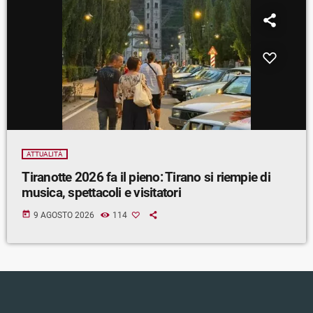
ATTUALITÀ
Tiranotte 2026 fa il pieno: Tirano si riempie di
musica, spettacoli e visitatori
today
9 AGOSTO 2026
114