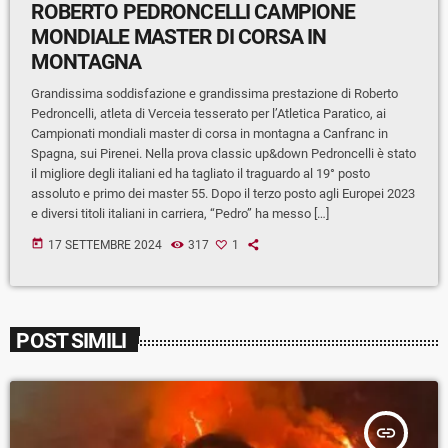
ROBERTO PEDRONCELLI CAMPIONE
MONDIALE MASTER DI CORSA IN
MONTAGNA
Grandissima soddisfazione e grandissima prestazione di Roberto
Pedroncelli, atleta di Verceia tesserato per l’Atletica Paratico, ai
Campionati mondiali master di corsa in montagna a Canfranc in
Spagna, sui Pirenei. Nella prova classic up&down Pedroncelli è stato
il migliore degli italiani ed ha tagliato il traguardo al 19° posto
assoluto e primo dei master 55. Dopo il terzo posto agli Europei 2023
e diversi titoli italiani in carriera, “Pedro” ha messo […]
today
17 SETTEMBRE 2024
317
1
POST SIMILI
insert_link