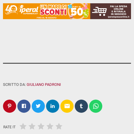
SCRITTO DA:
GIULIANO PADRONI
email
RATE IT