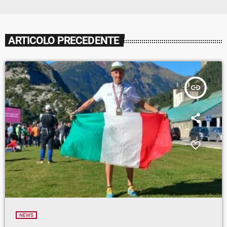
ARTICOLO PRECEDENTE
insert_link
NEWS