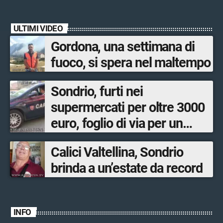
ULTIMI VIDEO
Gordona, una settimana di
fuoco, si spera nel maltempo
Sondrio, furti nei
supermercati per oltre 3000
euro, foglio di via per un
ventinovenne
Calici Valtellina, Sondrio
brinda a un’estate da record
INFO