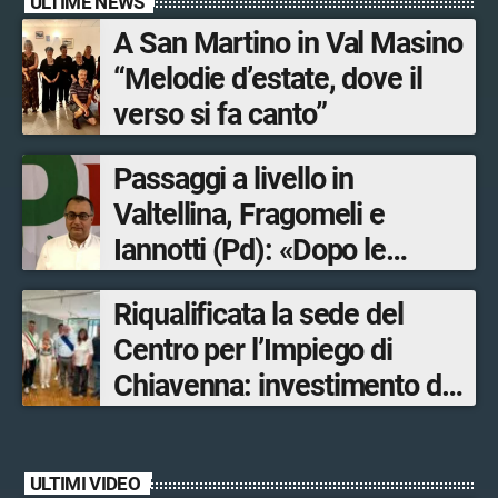
ULTIME NEWS
A San Martino in Val Masino
“Melodie d’estate, dove il
verso si fa canto”
Passaggi a livello in
Valtellina, Fragomeli e
Iannotti (Pd): «Dopo le
Olimpiadi solo un terzo delle
Riqualificata la sede del
opere sostitutive sarà
Centro per l’Impiego di
ultimato entro il 2026»
Chiavenna: investimento da
quasi 250mila euro
ULTIMI VIDEO