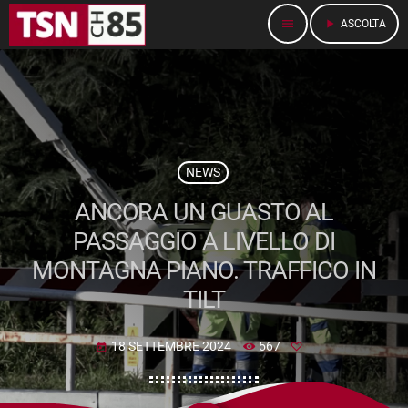
menu
play_arrow
ASCOLTA
NEWS
ANCORA UN GUASTO AL
PASSAGGIO A LIVELLO DI
MONTAGNA PIANO. TRAFFICO IN
TILT
18 SETTEMBRE 2024
567
today