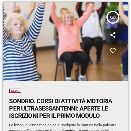
insert_link
NEWS
SONDRIO. CORSI DI ATTIVITÀ MOTORIA
PER ULTRASESSANTENNI: APERTE LE
ISCRIZIONI PER IL PRIMO MODULO
Le lezioni di ginnastica dolce si svolgono la mattina nella palestra
annessa all'Oratorio San Rocco (Sondrio, 18 settembre 2024) - Il