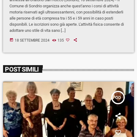
Comune di Sondrio organizza anche quest'anno i corsi di attività
motoria riservati agli ultrasessantenni, con possibilità di estenderli
alle persone di età compresa tra i 55 e i 59 anni in caso posti
disponibili. Le iscrizioni sono già aperte. L'attività fisica consente di
adottare uno stile di vita sano […]
today
18 SETTEMBRE 2024
135
POST SIMILI
insert_link