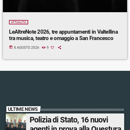
ATTUALITÀ
LeAltreNote 2026, tre appuntamenti in Valtellina
tra musica, teatro e omaggio a San Francesco
today
8 AGOSTO 2026
9
ULTIME NEWS
Polizia di Stato, 16 nuovi
agenti in prova alla Questura