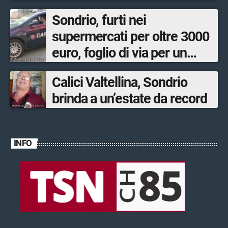
Sondrio, furti nei
supermercati per oltre 3000
euro, foglio di via per un
ventinovenne
Calici Valtellina, Sondrio
brinda a un’estate da record
INFO