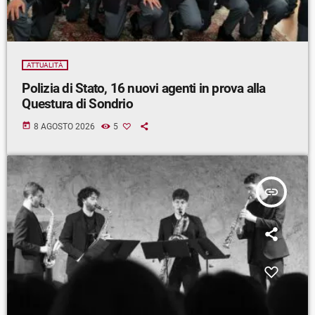
ATTUALITÀ
Polizia di Stato, 16 nuovi agenti in prova alla
Questura di Sondrio
today
8 AGOSTO 2026
5
insert_link