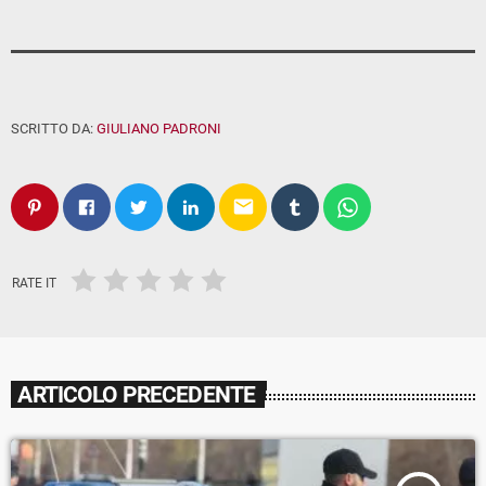
SCRITTO DA:
GIULIANO PADRONI
email
RATE IT
ARTICOLO PRECEDENTE