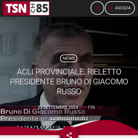
menu
play_arrow
ASCOLTA
NEWS
ACLI PROVINCIALE. RIELETTO
PRESIDENTE BRUNO DI GIACOMO
RUSSO
23 SETTEMBRE 2024
176
today
share
email