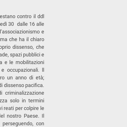
estano contro il ddl
dì 30 dalle 16 alle
ll’associazionismo e
rma che ha il chiaro
roprio dissenso, che
rade, spazi pubblici e
va e le mobilitazioni
 e occupazionali. ll
tro un anno di età;
i dissenso pacifica.
i criminalizzazione
zza solo in termini
 reati per colpire le
el nostro Paese. Il
, perseguendo, con