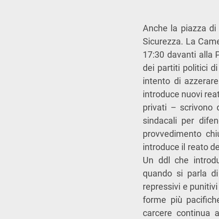
Anche la piazza di 
Sicurezza. La Came
17:30 davanti alla 
dei partiti politic
intento di azzerare
introduce nuovi reati
privati – scrivono d
sindacali per difen
provvedimento chiu
introduce il reato 
Un ddl che introdu
quando si parla di
repressivi e punitiv
forme più pacifich
carcere continua 