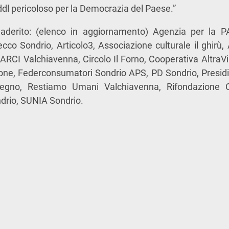
ddl pericoloso per la Democrazia del Paese.”
 aderito: (elenco in aggiornamento) Agenzia per la P
cco Sondrio, Articolo3, Associazione culturale il ghirù
o ARCI Valchiavenna, Circolo Il Forno, Cooperativa AltraV
ione, Federconsumatori Sondrio APS, PD Sondrio, Presid
gno, Restiamo Umani Valchiavenna, Rifondazione C
ndrio, SUNIA Sondrio.