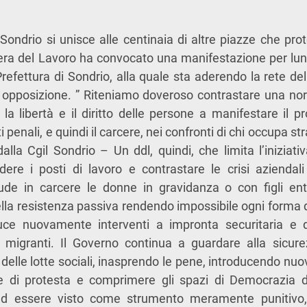
Sondrio si unisce alle centinaia di altre piazze che prot
ra del Lavoro ha convocato una manifestazione per lune
Prefettura di Sondrio, alla quale sta aderendo la rete de
i di opposizione. ” Riteniamo doveroso contrastare una no
 la libertà e il diritto delle persone a manifestare il p
 penali, e quindi il carcere, nei confronti di chi occupa st
alla Cgil Sondrio – Un ddl, quindi, che limita l’iniziati
dere i posti di lavoro e contrastare le crisi aziendali
de in carcere le donne in gravidanza o con figli en
della resistenza passiva rendendo impossibile ogni forma d
ce nuovamente interventi a impronta securitaria e d
 migranti. Il Governo continua a guardare alla sicure
i delle lotte sociali, inasprendo le pene, introducendo nuovi
e di protesta e comprimere gli spazi di Democrazia d
ad essere visto come strumento meramente punitivo