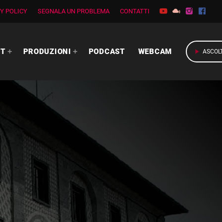
Y POLICY
SEGNALA UN PROBLEMA
CONTATTI
RT
PRODUZIONI
PODCAST
WEBCAM
play_arrow
ASCOL