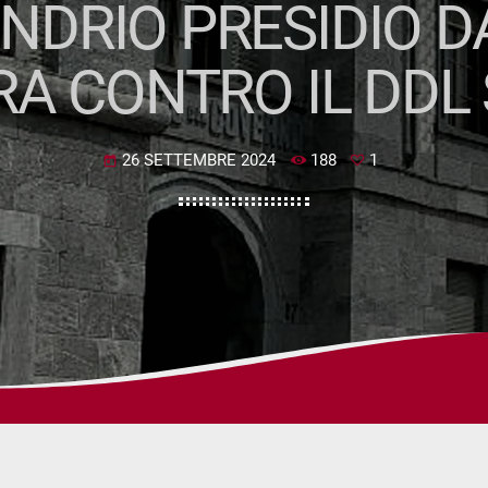
ONDRIO PRESIDIO D
A CONTRO IL DDL
26 SETTEMBRE 2024
188
1
today