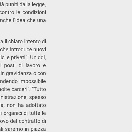
ià puniti dalla legge,
contro le condizioni
 anche l’idea che una
il chiaro intento di
, che introduce nuovi
ci e privati”. Un ddl,
 i posti di lavoro e
e in gravidanza o con
rendendo impossibile
lte carceri”. “Tutto
inistrazione, spesso
nda, non ha adottato
 organici di tutte le
novo del contratto di
ali saremo in piazza