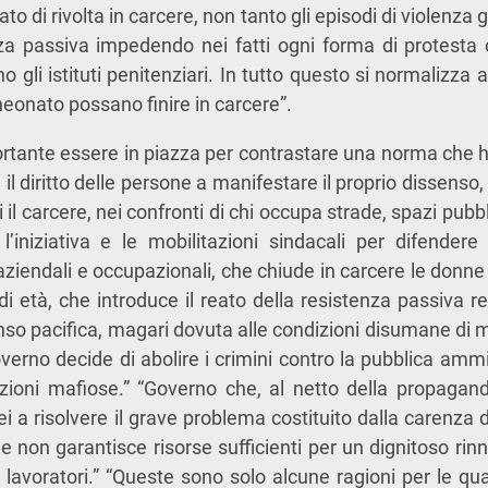
ato di rivolta in carcere, non tanto gli episodi di violenza g
za passiva impedendo nei fatti ogni forma di protesta 
 gli istituti penitenziari. In tutto questo si normalizza
neonato possano finire in carcere”.
rtante essere in piazza per contrastare una norma che ha 
e il diritto delle persone a manifestare il proprio dissenso
i il carcere, nei confronti di chi occupa strade, spazi pubbli
 l’iniziativa e le mobilitazioni sindacali per difendere
 aziendali e occupazionali, che chiude in carcere le donn
 di età, che introduce il reato della resistenza passiva 
nso pacifica, magari dovuta alle condizioni disumane di mo
verno decide di abolire i crimini contro la pubblica amm
trazioni mafiose.” “Governo che, al netto della propaga
 a risolvere il grave problema costituito dalla carenza di
he non garantisce risorse sufficienti per un dignitoso rin
 lavoratori.” “Queste sono solo alcune ragioni per le qu