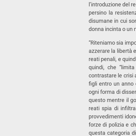
l’introduzione del re
persino la resisten
disumane in cui sono
donna incinta o un 
“Riteniamo sia impo
azzerare la libertà 
reati penali, e quind
quindi, che “limita
contrastare le crisi
figli entro un anno
ogni forma di disse
questo mentre il go
reati spia di infil
provvedimenti idonei
forze di polizia e c
questa categoria di