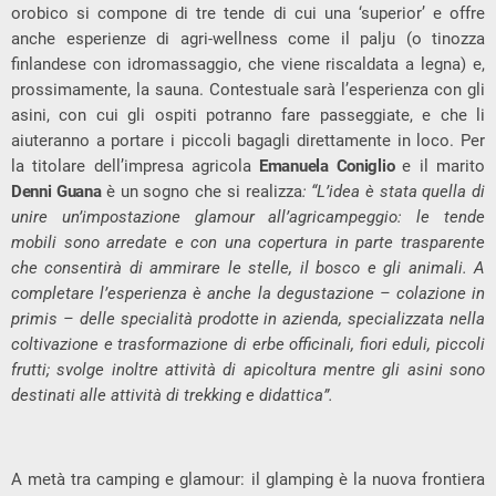
orobico si compone di tre tende di cui una ‘superior’ e offre
anche esperienze di agri-wellness come il palju (o tinozza
finlandese con idromassaggio, che viene riscaldata a legna) e,
prossimamente, la sauna. Contestuale sarà l’esperienza con gli
asini, con cui gli ospiti potranno fare passeggiate, e che li
aiuteranno a portare i piccoli bagagli direttamente in loco. Per
la titolare dell’impresa agricola
Emanuela Coniglio
e il marito
Denni Guana
è un sogno che si realizza
: “L’idea è stata quella di
unire un’impostazione glamour all’agricampeggio: le tende
mobili sono arredate e con una copertura in parte trasparente
che consentirà di ammirare le stelle, il bosco e gli animali. A
completare l’esperienza è anche la degustazione – colazione in
primis – delle specialità prodotte in azienda, specializzata nella
coltivazione e trasformazione di erbe officinali, fiori eduli, piccoli
frutti; svolge inoltre attività di apicoltura mentre gli asini sono
destinati alle attività di trekking e didattica”.
A metà tra camping e glamour: il glamping è la nuova frontiera