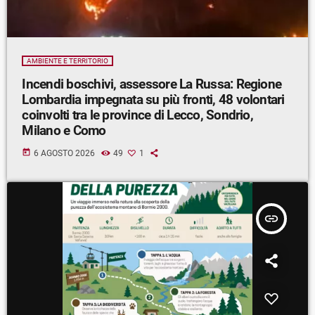
AMBIENTE E TERRITORIO
Incendi boschivi, assessore La Russa: Regione
Lombardia impegnata su più fronti, 48 volontari
coinvolti tra le province di Lecco, Sondrio,
Milano e Como
today
6 AGOSTO 2026
49
1
insert_link