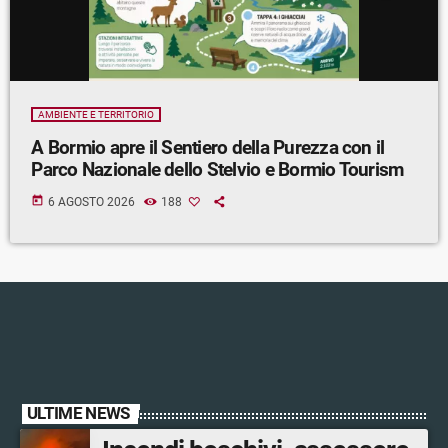
AMBIENTE E TERRITORIO
A Bormio apre il Sentiero della Purezza con il
Parco Nazionale dello Stelvio e Bormio Tourism
today
6 AGOSTO 2026
188
ULTIME NEWS