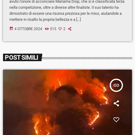
avuto l'onore di acconciare Mariama Diop, che si è classificata terza
nella competizione, oltre a diverse altre finaliste. Il suo talento ha
dimostrato di essere una risorsa preziosa per le miss, aiutandole a
mettere in risalto la propria bellezza e a […]
today
4 OTTOBRE 2024
515
2
POST SIMILI
insert_link