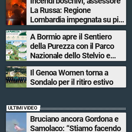
Incendi boschivi, assessore
La Russa: Regione
Lombardia impegnata su più
fronti, 48 volontari coinvolti
A Bormio apre il Sentiero
tra le province di Lecco,
della Purezza con il Parco
Sondrio, Milano e Como
Nazionale dello Stelvio e
Bormio Tourism
Il Genoa Women torna a
Sondalo per il ritiro estivo
ULTIMI VIDEO
Bruciano ancora Gordona e
Samolaco: “Stiamo facendo