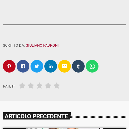
SCRITTO DA:
GIULIANO PADRONI
email
RATE IT
ARTICOLO PRECEDENTE