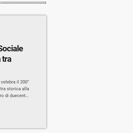
Sociale
 tra
celebra il 200°
ra storica alla
tro di duecento
ciale di Sondrio
a Ferrera,
bre alle ore
ratore stesso.
zare […]