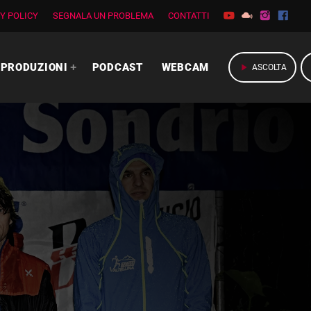
Y POLICY
SEGNALA UN PROBLEMA
CONTATTI
PRODUZIONI
PODCAST
WEBCAM
play_arrow
ASCOLTA