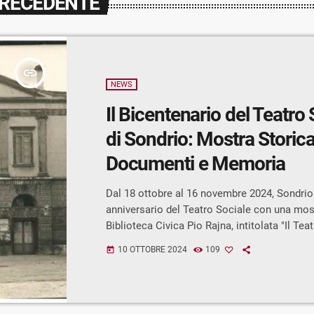
PRECEDENTE
insert_link
NEWS
Il Bicentenario del Teatro 
di Sondrio: Mostra Storica
Documenti e Memoria
Dal 18 ottobre al 16 novembre 2024, Sondrio 
anniversario del Teatro Sociale con una most
Biblioteca Civica Pio Rajna, intitolata "Il Tea
anni fa. Dalla scena all'archivio: il Teatro So
10 OTTOBRE 2024
109
today
nei suoi documenti". Curata da Giacomo Dell
l’esposizione sarà inaugurata venerdì 18 otto
17.30 con una conferenza introduttiva del cu
Obiettivi della Mostra L’evento mira a valoriz