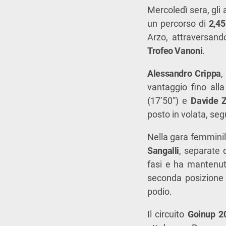
Mercoledì sera, gli 
un percorso di
2,45
Arzo, attraversando
Trofeo Vanoni
.
Alessandro Crippa
,
vantaggio fino alla
(17’50”) e
Davide 
posto in volata, se
Nella gara femminile
Sangalli
, separate 
fasi e ha mantenut
seconda posizione 
podio.
Il circuito
Goinup 2