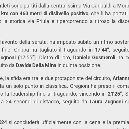
atleti sono partiti dalla centralissima Via Garibaldi a Mo
 km con 460 metri di dislivello positivo
, che li ha portati
 la storica via Priula e ripercorrendo a ritroso la dis
 favorito della serata, ha imposto subito un ritmo sost
 fine. Crippa ha tagliato il traguardo in
17’44”
, segui
Zugnoni
(17’55”). Dietro di loro,
Daniele Gusmeroli
ha co
guito da
Davide Della Mina
in quinta posizione.
, la sfida era tra le due protagoniste del circuito,
Ariann
da un solo punto in classifica. Oregioni ha preso il com
o la leadership fino al traguardo, vincendo in
21’25”
. S
a 24 secondi di distacco, seguita da
Laura Zugnoni
su
024
si concluderà ufficialmente con la cena e la premia