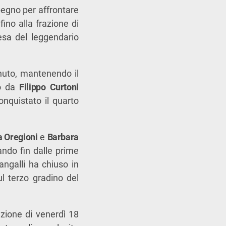
rbegno per affrontare
 fino alla frazione di
cesa del leggendario
enuto, mantenendo il
to da
Filippo Curtoni
nquistato il quarto
a Oregioni
e
Barbara
ando fin dalle prime
angalli ha chiuso in
l terzo gradino del
zione di venerdì 18