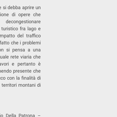
e si debba aprire un
zione di opere che
 decongestionare
turistico fra lago e
mpatto del traffico
 fatto che i problemi
non si pensa a una
uale rete viaria che
avori e pertanto è
enendo presente che
co con la finalità di
 territori montani di
lio Della Patrona –