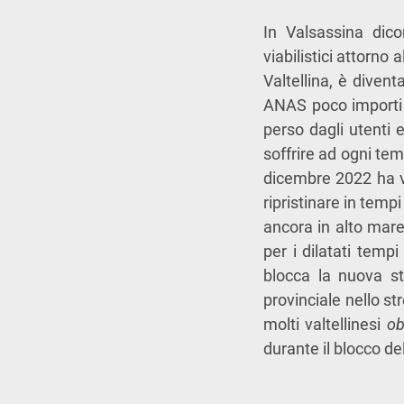
In Valsassina dico
viabilistici attorno
Valtellina, è dive
ANAS poco importi q
perso dagli utenti 
soffrire ad ogni tem
dicembre 2022 ha vi
ripristinare in temp
ancora in alto mare
per i dilatati temp
blocca la nuova st
provinciale nello st
molti valtellinesi
ob
durante il blocco de