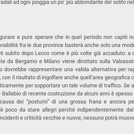
adali ad ogni pioggia un po’ più abbondante del solito nel
gurare e pure sperare che in quel periodo non capiti n
viabilità fra le due province basterà anche solo una mode
6 subito dopo Lecco come è più volte già accaduto: a qu
nte da Bergamo e Milano viene dirottato sulla Valsassin
no dovrebbe rappresentare una valida alternativa per ra
, con il risultato di ingolfare anche quell’area geografic
isticamente per sopportare un tale volume di traffico. Se 
 Ballabio di recente costruzione da alcuni anni è spesso
causa dei “postumi” di una grossa frana e ancora per
’è poco da stare allegri perché indipendentemente dal
i incidenti e criticità vecchie e nuove, nessuno potrà muov