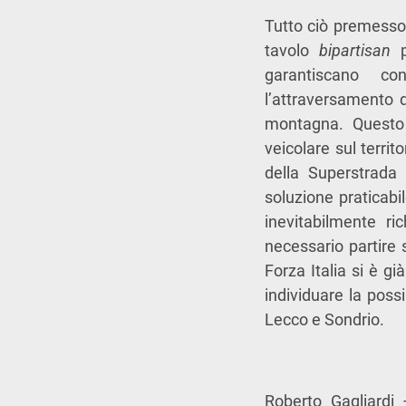
Tutto ciò premesso 
tavolo
bipartisan
p
garantiscano co
l’attraversamento d
montagna. Questo g
veicolare sul territ
della Superstrada
soluzione praticabi
inevitabilmente r
necessario partire
Forza Italia si è gi
individuare la possi
Lecco e Sondrio.
Roberto Gagliardi 