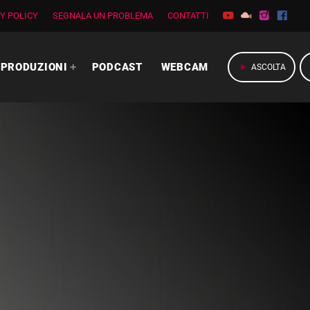
Y POLICY
SEGNALA UN PROBLEMA
CONTATTI
PRODUZIONI
PODCAST
WEBCAM
play_arrow
ASCOLTA