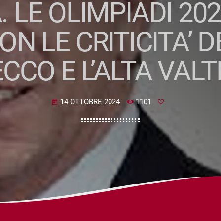
A. LE OLIMPIADI 2
ON LE CRITICITA’ D
CCO E L’ALTA VAL
14 OTTOBRE 2024
1101
today