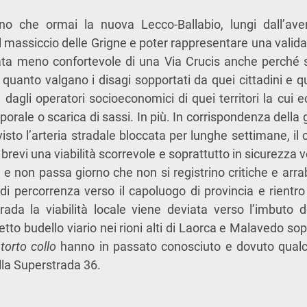
no che ormai la nuova Lecco-Ballabio, lungi dall’aver
 al massiccio delle Grigne e poter rappresentare una valida
ntata meno confortevole di una Via Crucis anche perché
uanto valgano i disagi sopportati da quei cittadini e q
e dagli operatori socioeconomici di quei territori la cui
porale o scarica di sassi. In più. In corrispondenza della
sto l’arteria stradale bloccata per lunghe settimane, il
i brevi una viabilità scorrevole e soprattutto in sicurezza 
 e non passa giorno che non si registrino critiche e arrab
i di percorrenza verso il capoluogo di provincia e rientro
rada la viabilità locale viene deviata verso l’imbuto d
retto budello viario nei rioni alti di Laorca e Malavedo 
torto collo
hanno in passato conosciuto e dovuto qualc
lla Superstrada 36.