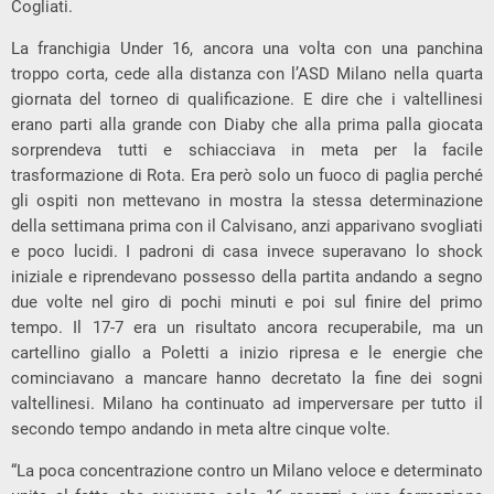
Cogliati.
La franchigia Under 16, ancora una volta con una panchina
troppo corta, cede alla distanza con l’ASD Milano nella quarta
giornata del torneo di qualificazione. E dire che i valtellinesi
erano parti alla grande con Diaby che alla prima palla giocata
sorprendeva tutti e schiacciava in meta per la facile
trasformazione di Rota. Era però solo un fuoco di paglia perché
gli ospiti non mettevano in mostra la stessa determinazione
della settimana prima con il Calvisano, anzi apparivano svogliati
e poco lucidi. I padroni di casa invece superavano lo shock
iniziale e riprendevano possesso della partita andando a segno
due volte nel giro di pochi minuti e poi sul finire del primo
tempo. Il 17-7 era un risultato ancora recuperabile, ma un
cartellino giallo a Poletti a inizio ripresa e le energie che
cominciavano a mancare hanno decretato la fine dei sogni
valtellinesi. Milano ha continuato ad imperversare per tutto il
secondo tempo andando in meta altre cinque volte.
“La poca concentrazione contro un Milano veloce e determinato