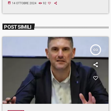
today
14 OTTOBRE 2024
92
POST SIMILI
insert_link