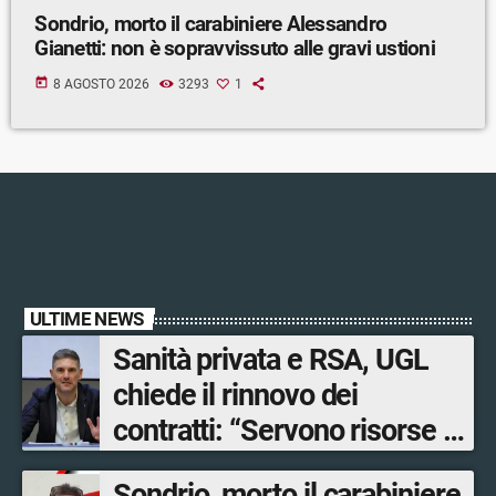
Sondrio, morto il carabiniere Alessandro
Gianetti: non è sopravvissuto alle gravi ustioni
today
8 AGOSTO 2026
3293
1
ULTIME NEWS
Sanità privata e RSA, UGL
chiede il rinnovo dei
contratti: “Servono risorse e
salari adeguati”
Sondrio, morto il carabiniere