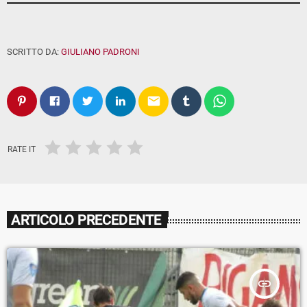
SCRITTO DA:
GIULIANO PADRONI
email
RATE IT
ARTICOLO PRECEDENTE
insert_link