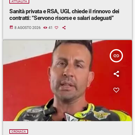
ATTUALITÀ
Sanità privata e RSA, UGL chiede il rinnovo dei
contratti: “Servono risorse e salari adeguati”
today
8 AGOSTO 2026
41
insert_link
CRONACA