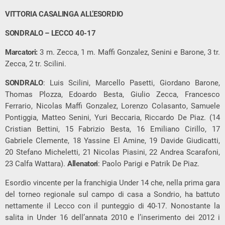
VITTORIA CASALINGA ALL’ESORDIO
SONDRALO – LECCO 40-17
Marcatori:
3 m. Zecca, 1 m. Maffi Gonzalez, Senini e Barone, 3 tr.
Zecca, 2 tr. Scilini.
SONDRALO
: Luis Scilini, Marcello Pasetti, Giordano Barone,
Thomas Plozza, Edoardo Besta, Giulio Zecca, Francesco
Ferrario, Nicolas Maffi Gonzalez, Lorenzo Colasanto, Samuele
Pontiggia, Matteo Senini, Yuri Beccaria, Riccardo De Piaz. (14
Cristian Bettini, 15 Fabrizio Besta, 16 Emiliano Cirillo, 17
Gabriele Clemente, 18 Yassine El Amine, 19 Davide Giudicatti,
20 Stefano Micheletti, 21 Nicolas Piasini, 22 Andrea Scarafoni,
23 Calfa Wattara).
Allenatori
: Paolo Parigi e Patrik De Piaz.
Esordio vincente per la franchigia Under 14 che, nella prima gara
del torneo regionale sul campo di casa a Sondrio, ha battuto
nettamente il Lecco con il punteggio di 40-17. Nonostante la
salita in Under 16 dell’annata 2010 e l’inserimento dei 2012 i