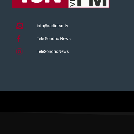
info@radiotsn.tv
Tele Sondrio News
TeleSondrioNews