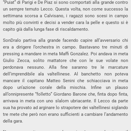
“Puiat” di Parigi e De Piaz si sono comportati alla grande contro
un sempre temuto Lecco. Questa volta, non come successo la
settimana scorsa a Calvisano, i ragazzi sono scesi in campo
molto più convinti e decisi a vender cara la pelle e questo si è
capito già dalla lunga fase di riscaldamento.
SonDralo partiva alla grande facendo capire all’avversario chi
era a dirigere l’orchestra in campo. Bastavano tre minuti di
pressing a mandare in meta Maffi Gonzalez. Poi andava in meta
Giulio Zecca, solito mattatore che con le sue volate non
perdonava nessuno. Alla fine saranno tre le marcature
dell’imprendibile ala valtellinese. Al banchetto non poteva
mancare il capitano Matteo Senini che schiacciava in meta
dopo un’azione corale della mischia. Infine un plauso
all’onnipresente “folletto” Giordano Barone che, finta dopo finta,
arrivava in meta con uno slalom ubriacante. Il Lecco da parte
sua ha provato ad arginare lo strapotere dei valtellinesi siglando
tre mete che però non erano sufficienti a cambiare l’andamento
della gara.